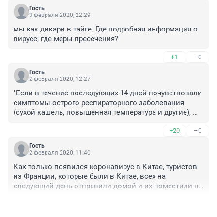
Гость
3 февраля 2020, 22:29
мы как дикари в тайге. Где подробная информация о 
вирусе, где меры пресечения?
+1
–0
Гость
2 февраля 2020, 12:27
"Если в течение последующих 14 дней почувствовали 
симптомы острого респираторного заболевания 
(сухой кашель, повышенная температура и другие), 
нужно вызвать врача на дом или   ОБРАТИТЬСЯ В  
+20
–0
 ПОЛИКЛИНИКУ"!
Как  это  "обратиться  в  поликлинику"?Придти  туда  
Гость
и  всех  перезаражать?Я  думала, что  за  это 
2 февраля 2020, 11:40
наказывать   больных  надо, а  тут  эпидемиолог  
Как только появился коронавирус в Китае, туристов 
советует.ничего не  понимаю. 
из Франции, которые были в Китае, всех на 
следующий день отправили домой и их поместили на 
лазурном берегу в гостиницы,на инкубационный 
+6
–0
период на это время в карантин и поставили 
минимальную охрану.