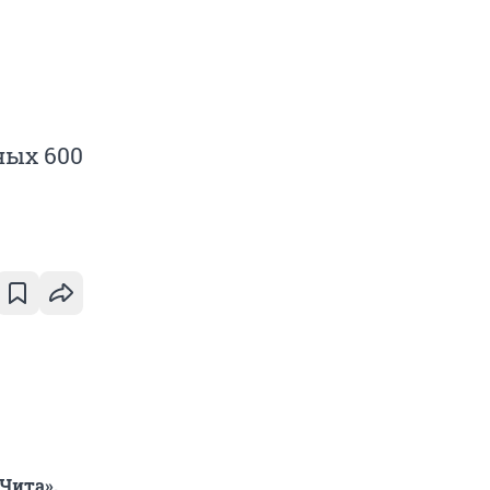
ных 600
«Чита».