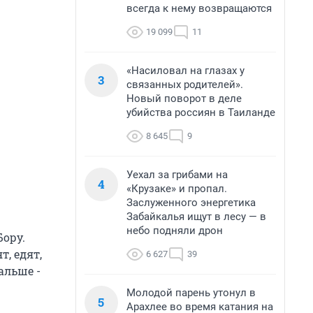
всегда к нему возвращаются
19 099
11
«Насиловал на глазах у
3
связанных родителей».
Новый поворот в деле
убийства россиян в Таиланде
8 645
9
Уехал за грибами на
4
«Крузаке» и пропал.
Заслуженного энергетика
Забайкалья ищут в лесу — в
небо подняли дрон
ору.
, едят,
6 627
39
альше -
Молодой парень утонул в
5
Арахлее во время катания на