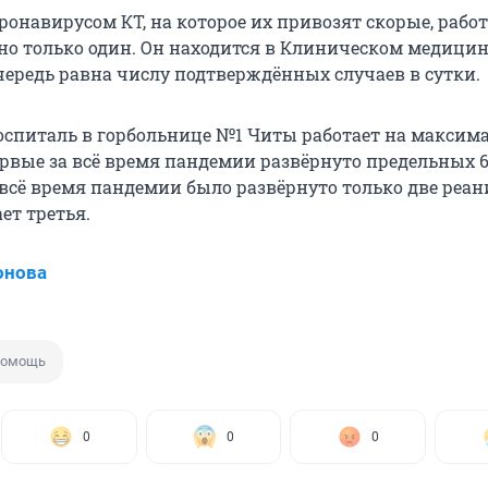
онавирусом КТ, на которое их привозят скорые, работ
 но только один. Он находится в Клиническом медици
чередь равна числу подтверждённых случаев в сутки.
спиталь в горбольнице №1 Читы работает на максим
рвые за всё время пандемии развёрнуто предельных 6
 всё время пандемии было развёрнуто только две реа
ает третья.
онова
помощь
0
0
0