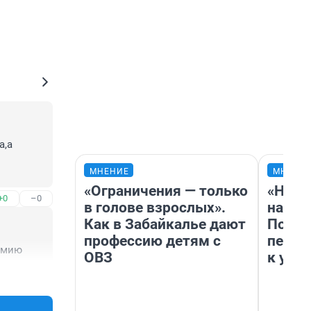
,а 
МНЕНИЕ
МНЕНИ
«Ограничения — только
«Надо
+0
–0
в голове взрослых».
надо 
Как в Забайкалье дают
Почем
профессию детям с
перес
демию
ОВЗ
к успе
+0
–0