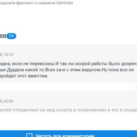
ыделите фрагмент и нажмите Ctrl+Enter
ИИ
79
0, 14:10
 одна, всех не перевозиш.И так на скорой работы было дохрена
ше.Дурдом какой то.Всех за-и с этим вирусом.Ну пока все не 
пройдет этот ажиотаж.
0, 02:04
 детей отправляют на мед.осмотр в поликлинику и это в эпи
Читать все комментарии