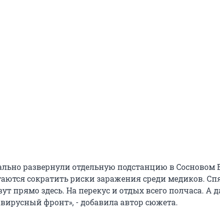
ально развернули отдельную подстанцию в Сосновом Б
аются сократить риски заражения среди медиков. Спят
ут прямо здесь. На перекус и отдых всего полчаса. А д
авирусный фронт», - добавила автор сюжета.