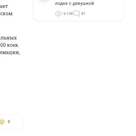
лодке с девушкой
ает
нском
6 138
81
альных
00 коек.
нимации,
0