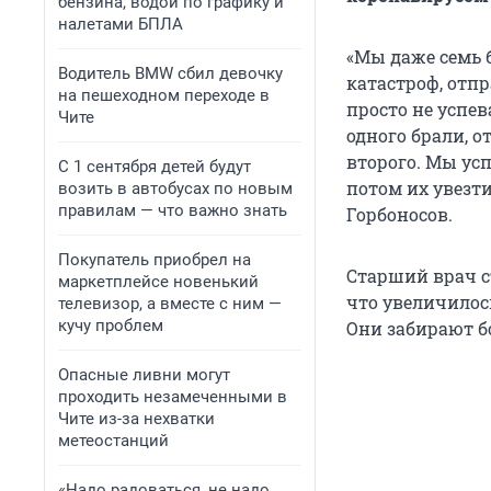
бензина, водой по графику и
налетами БПЛА
«Мы даже семь 
Водитель BMW сбил девочку
катастроф, отп
на пешеходном переходе в
просто не успев
Чите
одного брали, о
второго. Мы усп
С 1 сентября детей будут
потом их увезти
возить в автобусах по новым
правилам — что важно знать
Горбоносов.
Покупатель приобрел на
Старший врач с
маркетплейсе новенький
что увеличилось
телевизор, а вместе с ним —
кучу проблем
Они забирают б
Опасные ливни могут
проходить незамеченными в
Чите из-за нехватки
метеостанций
«Надо радоваться, не надо