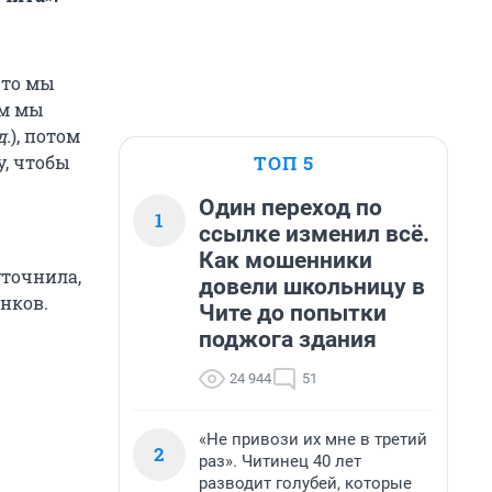
что мы
ом мы
д.
), потом
ТОП 5
у, чтобы
Один переход по
1
ссылке изменил всё.
Как мошенники
точнила,
довели школьницу в
онков.
Чите до попытки
поджога здания
24 944
51
«Не привози их мне в третий
2
раз». Читинец 40 лет
разводит голубей, которые