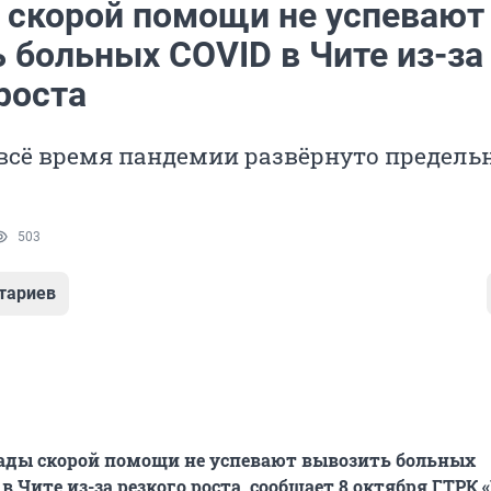
 скорой помощи не успевают
 больных COVID в Чите из-за
роста
всё время пандемии развёрнуто предель
503
тариев
ады скорой помощи не успевают вывозить больных
 Чите из-за резкого роста, сообщает 8 октября ГТРК 