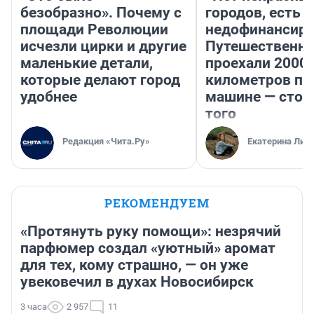
безобразно». Почему с
городов, есть
площади Революции
недофинансиро
исчезли цирки и другие
Путешественн
маленькие детали,
проехали 2000
которые делают город
километров по 
удобнее
машине — стои
того
Редакция «Чита.Ру»
Екатерина Лит
РЕКОМЕНДУЕМ
«Протянуть руку помощи»: незрячий
парфюмер создал «уютный» аромат
для тех, кому страшно, — он уже
увековечил в духах Новосибирск
3 часа
2 957
11