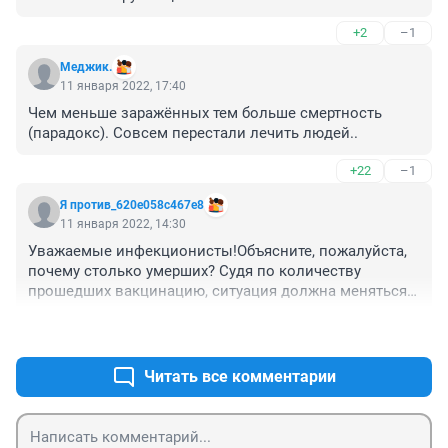
огромные.будем пожинать плоды от оголодавших 
+2
–1
земляков, сроду ведь курицы не едали.
Меджик.
11 января 2022, 17:40
Чем меньше заражённых тем больше смертность 
(парадокс). Совсем перестали лечить людей..
+22
–1
Я против_620e058c467e8
11 января 2022, 14:30
Уважаемые инфекционисты!Объясните, пожалуйста, 
почему столько умерших? Судя по количеству 
прошедших вакцинацию, ситуация должна меняться! 
У нас каждый день по 8-10 человек умирает! 
+60
–4
Статистика пугает! Если учесть то, что среди 
вакцинированных есть умершие! 
Читать все комментарии