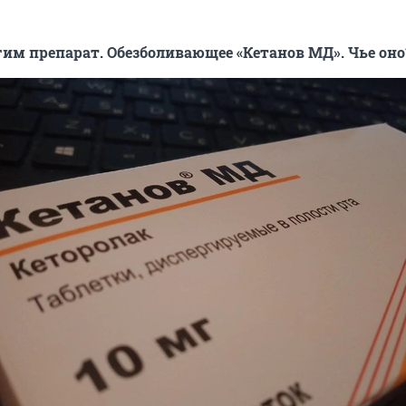
м препарат. Обезболивающее «Кетанов МД». Чье оно