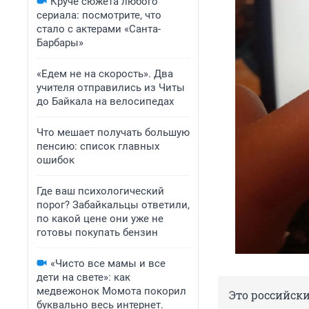
Круче сюжета любого
сериала: посмотрите, что
стало с актерами «Санта-
Барбары»
«Едем не на скорость». Два
учителя отправились из Читы
до Байкала на велосипедах
Что мешает получать большую
пенсию: список главных
ошибок
Где ваш психологический
порог? Забайкальцы ответили,
по какой цене они уже не
готовы покупать бензин
«Чисто все мамы и все
дети на свете»: как
медвежонок Момота покорил
Это российск
буквально весь интернет.