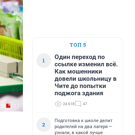
ТОП 5
Один переход по
1
ссылке изменил всё.
Как мошенники
довели школьницу в
Чите до попытки
поджога здания
24 618
47
Подготовка к школе делит
2
родителей на два лагеря —
узнали, в какой лучше