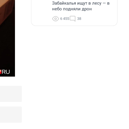
Забайкалья ищут в лесу — в
небо подняли дрон
6 455
38