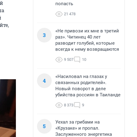
ей
попасть
ша
21 478
й
йте,
«Не привози их мне в третий
3
раз». Читинец 40 лет
разводит голубей, которые
всегда к нему возвращаются
9 507
10
«Насиловал на глазах у
4
связанных родителей».
Новый поворот в деле
убийства россиян в Таиланде
8 373
9
Уехал за грибами на
5
«Крузаке» и пропал.
Заслуженного энергетика