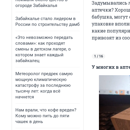
Задумывались л
огороде Забайкалья
аптечки? Хорош
бабушка, могут
Забайкалье стало лидером в
упаковке вполне
России по строительству дамб
какие популярн
привозят из сос
«Это невозможно передать
словами»: как проходят
смены в детском лагере, о
котором знает каждый
1 / 16
забайкалец
У многих в апт
Метеоролог предрек самую
мощную климатическую
катастрофу за последнюю
тысячу лет: когда всё
начнется
Нам врали, что кофе вреден?
Кому можно пить до пяти
чашек в день