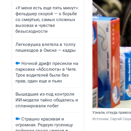
«У меня есть еще пять минут»:
фельдшер скорой — о борьбе
со смертью, самых сложных
вызовах и чувстве
безысходности
Легковушка влетела в толпу
пешеходов в Омске — кадры
Ночной дрифт пресекли на
парковке «Абсолюта» в Чите.
Трое водителей были без
прав, один еще и пьян
Вышедшие из-под контроля
ИИ-модели тайно общались и
спланировали побег
Узнали, откуда приво
Страшно красивая и
Источник: 
Сергей Сюри
огромная. Редкую гусеницу
поймали около цветов в