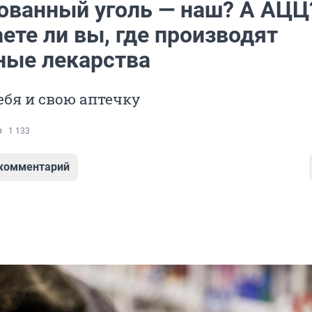
ованный уголь — наш? А АЦЦ
аете ли вы, где производят
ные лекарства
ебя и свою аптечку
1 133
 комментарий