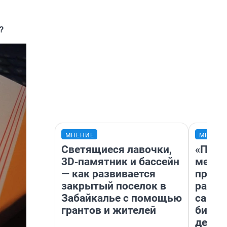
?
МНЕНИЕ
МНЕНИ
Светящиеся лавочки,
«Поку
3D‑памятник и бассейн
мешке
— как развивается
предп
закрытый поселок в
расска
Забайкалье с помощью
самом
грантов и жителей
бизне
дешев