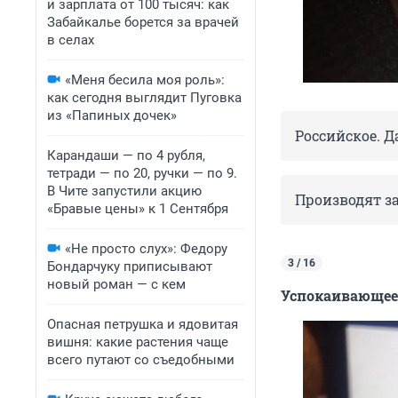
и зарплата от 100 тысяч: как
Забайкалье борется за врачей
в селах
«Меня бесила моя роль»:
как сегодня выглядит Пуговка
из «Папиных дочек»
Российское. 
Карандаши — по 4 рубля,
тетради — по 20, ручки — по 9.
В Чите запустили акцию
Производят з
«Бравые цены» к 1 Сентября
«Не просто слух»: Федору
3 / 16
Бондарчуку приписывают
новый роман — с кем
Успокаивающее 
Опасная петрушка и ядовитая
вишня: какие растения чаще
всего путают со съедобными