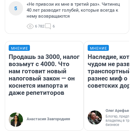
«Не привози их мне в третий раз». Читинец
5
40 лет разводит голубей, которые всегда к
нему возвращаются
6 782
6
МНЕНИЕ
МНЕНИЕ
Продашь за 3000, налог
Наследие, кото
возьмут с 4000. Что
чудом не разва
нам готовит новый
транспортный 
налоговый закон — он
разнес миф о 
коснется импорта и
советских доро
даже репетиторов
Олег Арефьев
Блогер, предпри
Анастасия Завгородняя
владелец в тра
бизнесе