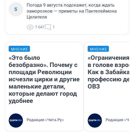
Погода 9 августа подскажет, когда ждать
5
заморозков — приметы на Пантелеймона
Целителя
7 047
1
МНЕНИЕ
МНЕНИЕ
«Это было
«Ограничения 
безобразно». Почему с
в голове взрос
площади Революции
Как в Забайка
исчезли цирки и другие
профессию дет
маленькие детали,
ОВЗ
которые делают город
удобнее
Редакция «Чита.Ру»
Редакция «Чит