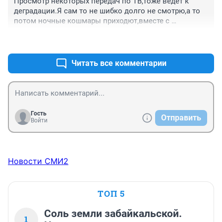
Просмотр некоторых передач по ТВ,тоже ведёт к 
деградации.Я сам то не шибко долго не смотрю,а то 
потом ночные кошмары приходют,вместе с 
ведущими.
+2
–0
Читать все комментарии
Гость
Отправить
Войти
Новости СМИ2
ТОП 5
Соль земли забайкальской.
1