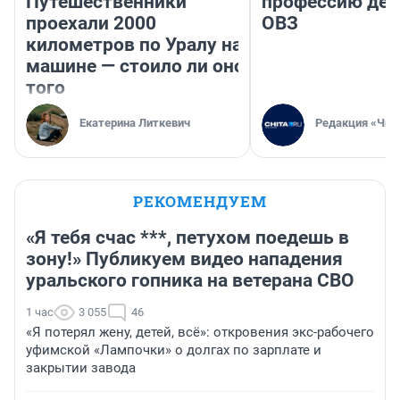
Путешественники
профессию дет
проехали 2000
ОВЗ
километров по Уралу на
машине — стоило ли оно
того
Екатерина Литкевич
Редакция «Чит
РЕКОМЕНДУЕМ
«Я тебя счас ***, петухом поедешь в
зону!» Публикуем видео нападения
уральского гопника на ветерана СВО
1 час
3 055
46
«Я потерял жену, детей, всё»: откровения экс-рабочего
уфимской «Лампочки» о долгах по зарплате и
закрытии завода