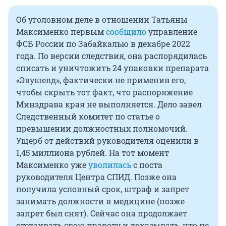
Об уголовном деле в отношении Татьяны
Максименко первым
сообщило
управление
ФСБ России по Забайкалью в декабре 2022
года. По версии следствия, она распорядилась
списать и уничтожить 24 упаковки препарата
«Эвушелд», фактически не применив его,
чтобы скрыть тот факт, что распоряжение
Минздрава края не выполняется. Дело завел
Следственный комитет по статье о
превышении должностных полномочий.
Ущерб от действий руководителя оценили в
1,45 миллиона рублей. На тот момент
Максименко уже
уволилась
с поста
руководителя Центра СПИД. Позже она
получила условный срок, штраф и запрет
занимать должности в медицине (позже
запрет был снят). Сейчас она продолжает
отстаивать свою правоту и доказывать, что не