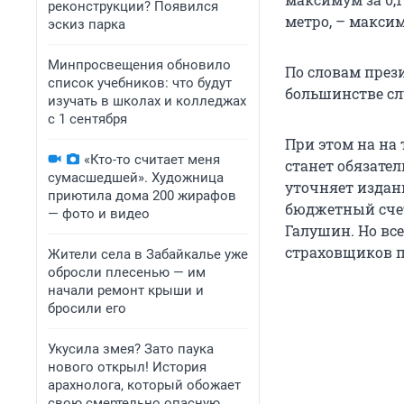
реконструкции? Появился
метро, – максим
эскиз парка
Минпросвещения обновило
По словам през
список учебников: что будут
большинстве сл
изучать в школах и колледжах
с 1 сентября
При этом на на
«Кто-то считает меня
станет обязател
сумасшедшей». Художница
уточняет издани
приютила дома 200 жирафов
бюджетный счет
— фото и видео
Галушин. Но вс
страховщиков 
Жители села в Забайкалье уже
обросли плесенью — им
начали ремонт крыши и
бросили его
Укусила змея? Зато паука
нового открыл! История
арахнолога, который обожает
свою смертельно опасную