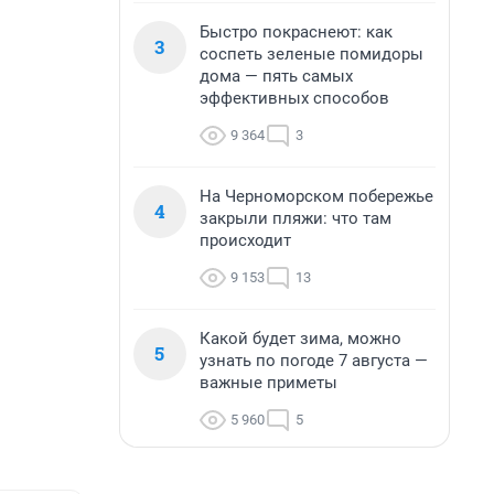
Быстро покраснеют: как
3
соспеть зеленые помидоры
дома — пять самых
эффективных способов
9 364
3
На Черноморском побережье
4
закрыли пляжи: что там
происходит
9 153
13
Какой будет зима, можно
5
узнать по погоде 7 августа —
важные приметы
5 960
5