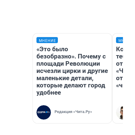
МНЕНИЕ
МНЕНИ
«Это было
Колоб
безобразно». Почему с
тебя 
площади Революции
отлож
исчезли цирки и другие
«Чело
маленькие детали,
отзыв
которые делают город
«чело
удобнее
Редакция «Чита.Ру»