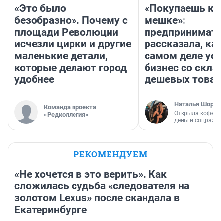
«Это было
«Покупаешь ко
безобразно». Почему с
мешке»:
площади Революции
предпринимат
исчезли цирки и другие
рассказала, как
маленькие детали,
самом деле ус
которые делают город
бизнес со скл
удобнее
дешевых това
Наталья Шорох
Команда проекта
Открыла кофейн
«Редколлегия»
деньги соцразв
РЕКОМЕНДУЕМ
«Не хочется в это верить». Как
сложилась судьба «следователя на
золотом Lexus» после скандала в
Екатеринбурге