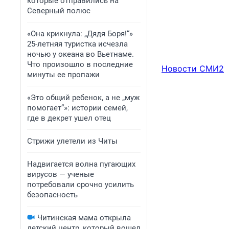
которые отправились на
Северный полюс
«Она крикнула: „Дядя Боря!“»
25-летняя туристка исчезла
ночью у океана во Вьетнаме.
Что произошло в последние
Новости СМИ2
минуты ее пропажи
«Это общий ребенок, а не „муж
помогает“»: истории семей,
где в декрет ушел отец
Стрижи улетели из Читы
Надвигается волна пугающих
вирусов — ученые
потребовали срочно усилить
безопасность
Читинская мама открыла
детский центр, который вошел