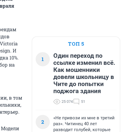
евраля
рендам
идов
ТОП 5
Victoria
sign. И
Один переход по
дка 10%.
1
ссылке изменил всё.
бор на
Как мошенники
довели школьницу в
Чите до попытки
поджога здания
ии, в том
25 074
51
ильники,
нтерьер.
«Не привози их мне в третий
2
раз». Читинец 40 лет
. Модели
разводит голубей, которые