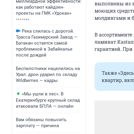
миллиардной эффективности:
выполнены из э
как работают кайдзен-
моющих средств
проекты на ГМК «Удокан»
молдингами и б
Река слилась с дорогой.
В ассортименте
Трасса Газимурский Завод —
ламинат Kastamo
Батакан остается самой
гарантией. При
проблемной в Забайкалье
после дождей
Беспилотники нацелились на
Также «Здес
Урал: дрон ударил по складу
квартир, вк
Wildberries — кадры
«Мы ушли в лес». В
Екатеринбурге крупный склад
атаковали БПЛА — онлайн
Вам обязаны повысить
зарплату — причина