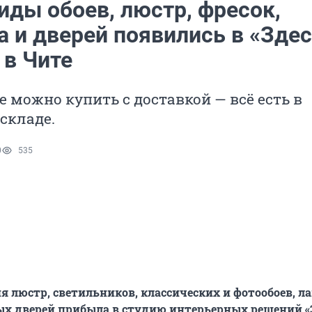
иды обоев, люстр, фресок,
а и дверей появились в «Зде
 в Чите
 можно купить с доставкой — всё есть в
складе.
0
535
я люстр, светильников, классических и фотообоев, л
х дверей прибыла в студию интерьерных решений «