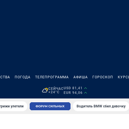
СТВА
ПОГОДА
ТЕЛЕПРОГРАММА
АФИША
ГОРОСКОП
КУРС
USD 81,41
СЕЙЧАС
+24°C
EUR 94,06
трижи улетели
Водитель BMW сбил девочку