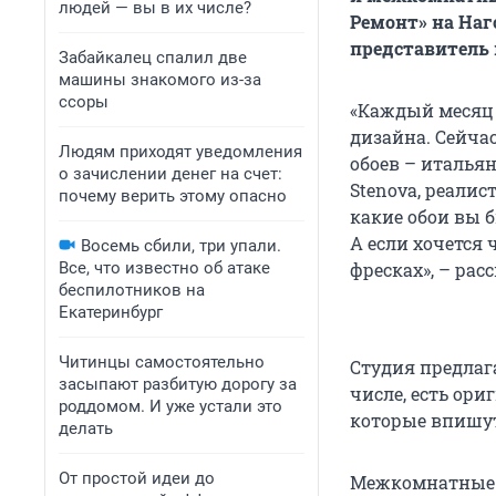
людей — вы в их числе?
Ремонт» на Наг
представитель 
Забайкалец спалил две
машины знакомого из-за
ссоры
«Каждый месяц 
дизайна. Сейча
Людям приходят уведомления
обоев – итальян
о зачислении денег на счет:
Stenova, реали
почему верить этому опасно
какие обои вы б
А если хочется 
Восемь сбили, три упали.
Все, что известно об атаке
фресках», – рас
беспилотников на
Екатеринбург
Читинцы самостоятельно
Студия предлаг
засыпают разбитую дорогу за
числе, есть ор
роддомом. И уже устали это
которые впишут
делать
От простой идеи до
Межкомнатные д