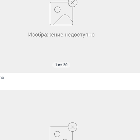
1 из 20
ina