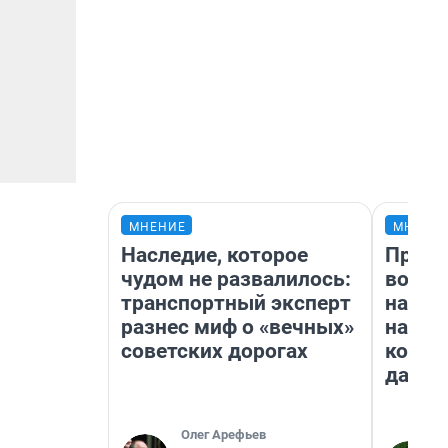
МНЕНИЕ
МНЕНИ
Наследие, которое
Прода
чудом не развалилось:
возьм
транспортный эксперт
нам г
разнес миф о «вечных»
налог
советских дорогах
косне
даже 
Олег Арефьев