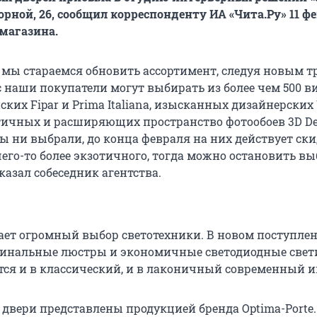
орной, 26, сообщил корреспонденту ИА «Чита.Ру» 11 ф
магазина.
мы стараемся обновить ассортимент, следуя новым т
с наши покупатели могут выбирать из более чем 500 в
ских Fipar и Prima Italiana, изысканных дизайнерских 
стичных и расширяющих пространство фотообоев 3D De
ы ни выбрали, до конца февраля на них действует ски
чего-то более экзотичного, тогда можно остановить вы
сказал собеседник агентства.
ает огромный выбор светотехники. В новом поступлен
игинальные люстры и экономичные светодиодные свет
ся и в классический, и в лаконичный современный и
вери представлены продукцией бренда Optima-Porte