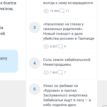
е боятся
всегда к нему возвращаются
теклом,
19 466
11
«Насиловал на глазах у
3
бя
связанных родителей».
ней
Новый поворот в деле
убийства россиян в Таиланде
8 857
9
онту
Соль земли забайкальской.
4
Нижегородцевы
7 463
7
Уехал за грибами на
5
«Крузаке» и пропал.
Заслуженного энергетика
Забайкалья ищут в лесу — в
небо подняли дрон