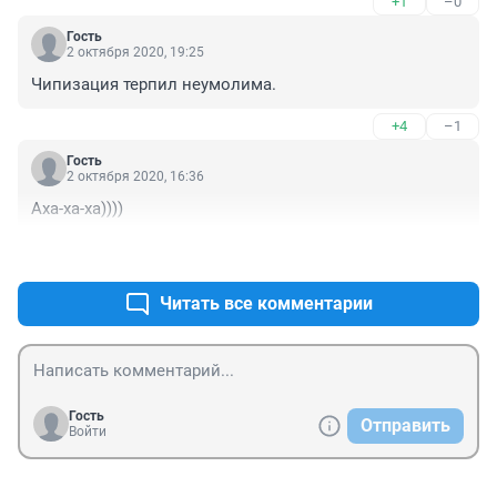
+1
–0
так в соцсетях прописаны. Если только в каптерках 
армейских и у курсантов ФСБ пока те гладят форму.
Гость
2 октября 2020, 19:25
Чипизация терпил неумолима.
+4
–1
Гость
2 октября 2020, 16:36
Аха-ха-ха))))
+7
–0
Читать все комментарии
Гость
Отправить
Войти