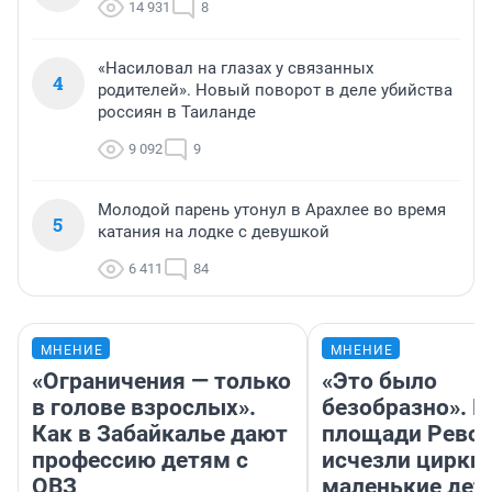
14 931
8
«Насиловал на глазах у связанных
4
родителей». Новый поворот в деле убийства
россиян в Таиланде
9 092
9
Молодой парень утонул в Арахлее во время
5
катания на лодке с девушкой
6 411
84
МНЕНИЕ
МНЕНИЕ
«Ограничения — только
«Это было
в голове взрослых».
безобразно». П
Как в Забайкалье дают
площади Рево
профессию детям с
исчезли цирки 
ОВЗ
маленькие дет