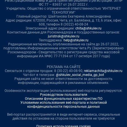
Регистрационный номер и дата принятия решения о регистрации: ЭЛ №
ФС 77 – 83657 от 26.07.2022 г.
Учредитель: Общество с ограниченной ответственностью "ИНТЕРНЕТ
ТЕХНОЛОГИИ"
Главный редактор: Шайтанова Екатерина Александровна
Адрес редакции: 672000, Россия, Чита, ул. Балябина, д. 13, 6 этаж, офис
608, телефон 8 (3022) 40-08-24
Электронный адрес редакции:
chita@shkulev.ru
Контактные данные для Роскомнадзора и государственных органов:
juristnsk@shkulev.ru
Техподдержка:
help@shkulev.ru
Редакционные материалы, опубликованные на сайте до 26.07.2022,
подготовлены Информационным агентством Чита.Ру (Зарегистрировано
Роскомнадзором - Свидетельство о регистрации средства массовой
информации ИА №ФС 77-71394 от 17 октября 2017 года)
РЕКЛАМА НА САЙТЕ
Связаться с отделом продаж: 8 (30-22) 40-08-90,
reklamachita@shkulev.ru
Чат-бот в телеграм:
@shkulev_social_media_gp_bot
Редакция сайта не несет ответственности за достоверность
информации, содержащейся в рекламных объявлениях.
Особенности эксплуатации (использования) веб-портала регулируются:
Руководством пользователя
Описанием функциональных характеристик ПО
Условиями использования веб-портала и политикой
конфиденциальности персональных данных
Веб-портал распространяется в виде интернет-сервиса, специальные
действия по установке на стороне пользователя не требуются
Политика использования cookies