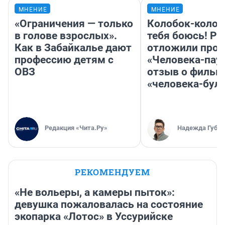
МНЕНИЕ
МНЕНИЕ
«Ограничения — только
Колобок-колобо
в голове взрослых».
тебя боюсь! Ра
Как в Забайкалье дают
отложили прок
профессию детям с
«Человека-пау
ОВЗ
отзыв о фильм
«человека-бул
Редакция «Чита.Ру»
Надежда Губар
РЕКОМЕНДУЕМ
«Не вольеры, а камеры пыток»:
девушка пожаловалась на состояние
экопарка «Лотос» в Уссурийске