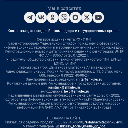
Мы в соцсетях
Контактные данные для Роскомнадзора и государственных органов
Сетевое издание «Чита.РУ» (18+)
Зарегистрировано Федеральной службой по надзору в сфере связи,
информационных технологий и массовых коммуникаций (Роскомнадзор)
Регистрационный номер и дата принятия решения о регистрации: ЭЛ №
ФС 77 – 83657 от 26.07.2022 г.
Учредитель: Общество с ограниченной ответственностью "ИНТЕРНЕТ
ТЕХНОЛОГИИ"
Главный редактор: Шайтанова Екатерина Александровна
Адрес редакции: 672000, Россия, Чита, ул. Балябина, д. 13, 6 этаж, офис
608, телефон 8 (3022) 40-08-24
Электронный адрес редакции:
chita@shkulev.ru
Контактные данные для Роскомнадзора и государственных органов:
juristnsk@shkulev.ru
Техподдержка:
help@shkulev.ru
Редакционные материалы, опубликованные на сайте до 26.07.2022,
подготовлены Информационным агентством Чита.Ру (Зарегистрировано
Роскомнадзором - Свидетельство о регистрации средства массовой
информации ИА №ФС 77-71394 от 17 октября 2017 года)
РЕКЛАМА НА САЙТЕ
Связаться с отделом продаж: 8 (30-22) 40-08-90,
reklamachita@shkulev.ru
Чат-бот в телеграм:
@shkulev_social_media_gp_bot