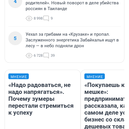
4
родителей». Новый поворот в деле убийства
россиян в Таиланде
8 998
9
Уехал за грибами на «Крузаке» и пропал.
5
Заслуженного энергетика Забайкалья ищут в
лесу — в небо подняли дрон
6 728
39
МНЕНИЕ
МНЕНИЕ
«Надо радоваться, не
«Покупаешь ко
надо напрягаться».
мешке»:
Почему зумеры
предпринимат
перестали стремиться
рассказала, как
к успеху
самом деле ус
бизнес со скл
дешевых това