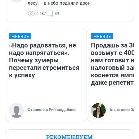
лесу — в небо подняли дрон
6 687
39
МНЕНИЕ
МНЕНИЕ
«Надо радоваться, не
Продашь за 300
надо напрягаться».
возьмут с 4000
Почему зумеры
нам готовит н
перестали стремиться
налоговый зако
к успеху
коснется импор
даже репетито
Станислав Ринчиндабаев
Анастасия Зав
РЕКОМЕНДУЕМ