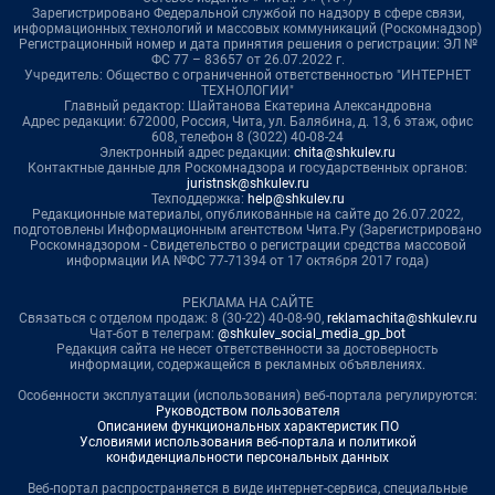
Зарегистрировано Федеральной службой по надзору в сфере связи,
информационных технологий и массовых коммуникаций (Роскомнадзор)
Регистрационный номер и дата принятия решения о регистрации: ЭЛ №
ФС 77 – 83657 от 26.07.2022 г.
Учредитель: Общество с ограниченной ответственностью "ИНТЕРНЕТ
ТЕХНОЛОГИИ"
Главный редактор: Шайтанова Екатерина Александровна
Адрес редакции: 672000, Россия, Чита, ул. Балябина, д. 13, 6 этаж, офис
608, телефон 8 (3022) 40-08-24
Электронный адрес редакции:
chita@shkulev.ru
Контактные данные для Роскомнадзора и государственных органов:
juristnsk@shkulev.ru
Техподдержка:
help@shkulev.ru
Редакционные материалы, опубликованные на сайте до 26.07.2022,
подготовлены Информационным агентством Чита.Ру (Зарегистрировано
Роскомнадзором - Свидетельство о регистрации средства массовой
информации ИА №ФС 77-71394 от 17 октября 2017 года)
РЕКЛАМА НА САЙТЕ
Связаться с отделом продаж: 8 (30-22) 40-08-90,
reklamachita@shkulev.ru
Чат-бот в телеграм:
@shkulev_social_media_gp_bot
Редакция сайта не несет ответственности за достоверность
информации, содержащейся в рекламных объявлениях.
Особенности эксплуатации (использования) веб-портала регулируются:
Руководством пользователя
Описанием функциональных характеристик ПО
Условиями использования веб-портала и политикой
конфиденциальности персональных данных
Веб-портал распространяется в виде интернет-сервиса, специальные