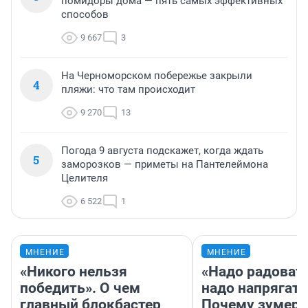
помидоры дома — пять самых эффективных
способов
9 667
3
На Черноморском побережье закрыли
4
пляжи: что там происходит
9 270
13
Погода 9 августа подскажет, когда ждать
5
заморозков — приметы на Пантелеймона
Целителя
6 522
1
МНЕНИЕ
МНЕНИЕ
«Никого нельзя
«Надо радовать
победить». О чем
надо напрягать
главный блокбастер
Почему зумер