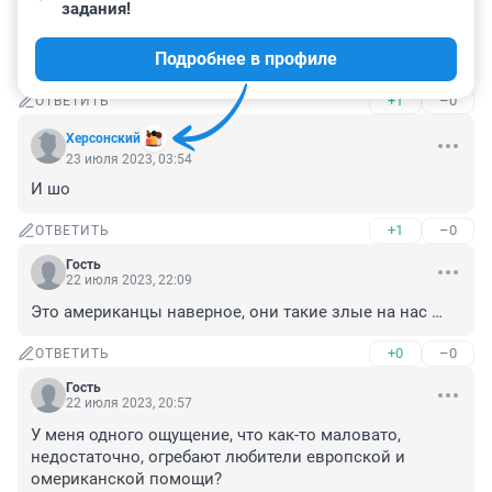
задания!
Несказанно мало, ну и не удивительно ведь ещё даже 
и не начинали, когда начнут это большой секрет ,а 
Подробнее в профиле
пока только в роли терпил
+1
–0
ОТВЕТИТЬ
Херсонский
23 июля 2023, 03:54
И шо
+1
–0
ОТВЕТИТЬ
Гость
22 июля 2023, 22:09
Это американцы наверное, они такие злые на нас …
+0
–0
ОТВЕТИТЬ
Гость
22 июля 2023, 20:57
У меня одного ощущение, что как-то маловато, 
недостаточно, огребают любители европской и 
омериканской помощи?