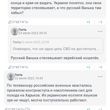
конца и края не видать. Украине понятно, она свои 
территории отвоевывает, а что русский Ванька там 
забыл?
+3
–3
ОТВЕТИТЬ
Гость
23 июля 2023, 08:35
Гость
22 июля 2023, 22:08
Очевидно, что ни одна цель СВО не достигнута, боевые действия перешли в позиционные бои, конца и края не видать. Украине понятно, она свои территории отвоевывает, а что русский Ванька там забыл?
Русский Ванька отвоевывает еврейский кошелёк.
+2
–0
ОТВЕТИТЬ
Гость
22 июля 2023, 19:43
По телевизору российские военные хвастались 
провалом контрнаступа и накоплением сил для 
похода на Харьков. Их украинские коллеги языком 
зря не чешут, молча поступательно работают.
+2
–1
ОТВЕТИТЬ
3