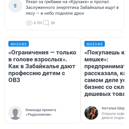
Уехал за грибами на «Крузаке» и пропал.
5
Заслуженного энергетика Забайкалья ищут в
лесу — в небо подняли дрон
6 701
39
МНЕНИЕ
МНЕНИЕ
«Ограничения — только
«Покупаешь ко
в голове взрослых».
мешке»:
Как в Забайкалье дают
предпринимат
профессию детям с
рассказала, как
ОВЗ
самом деле ус
бизнес со скл
дешевых това
Наталья Шорох
Команда проекта
Открыла кофейн
«Редколлегия»
деньги соцразв