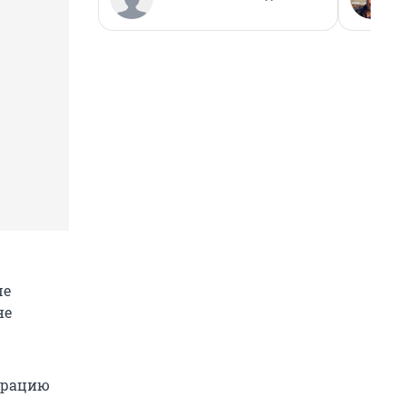
ше
не
перацию