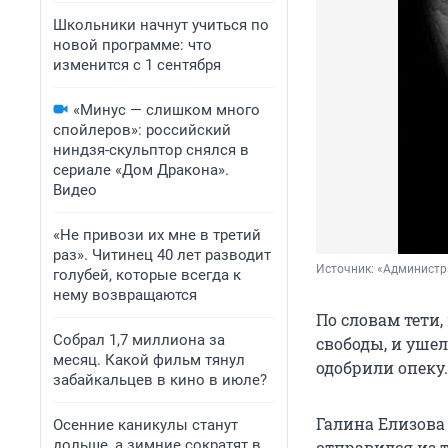
Школьники начнут учиться по
новой программе: что
изменится с 1 сентября
«Минус — слишком много
спойлеров»: российский
ниндзя-скульптор снялся в
сериале «Дом Дракона».
Видео
«Не привози их мне в третий
раз». Читинец 40 лет разводит
Источник: 
«Администра
голубей, которые всегда к
нему возвращаются
По словам тети,
Собрал 1,7 миллиона за
свободы, и ушел 
месяц. Какой фильм тянул
одобрили опеку.
забайкальцев в кино в июле?
Галина Елизова
Осенние каникулы станут
дольше, а зимние сократят в
отправился из 