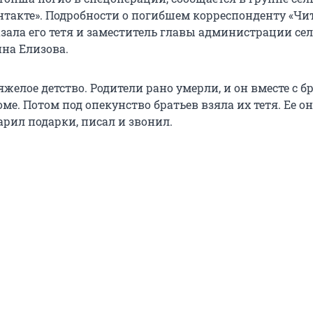
нтакте». Подробности о погибшем корреспонденту «Чит
зала его тетя и заместитель главы администрации се
ина Елизова.
яжелое детство. Родители рано умерли, и он вместе с б
оме. Потом под опекунство братьев взяла их тетя. Ее о
арил подарки, писал и звонил.