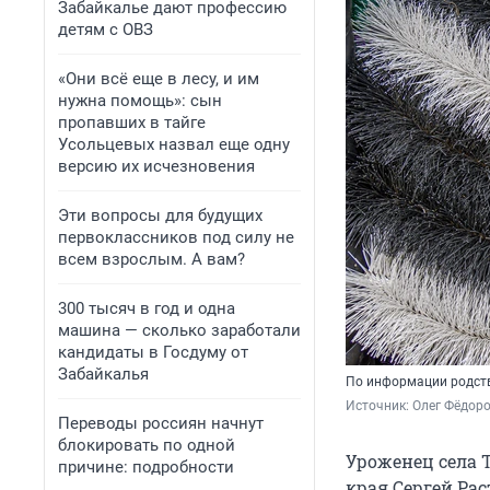
Забайкалье дают профессию
детям с ОВЗ
«Они всё еще в лесу, и им
нужна помощь»: сын
пропавших в тайге
Усольцевых назвал еще одну
версию их исчезновения
Эти вопросы для будущих
первоклассников под силу не
всем взрослым. А вам?
300 тысяч в год и одна
машина — сколько заработали
кандидаты в Госдуму от
Забайкалья
По информации родств
Источник: 
Олег Фёдоро
Переводы россиян начнут
блокировать по одной
Уроженец села 
причине: подробности
края Сергей Рас