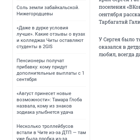
поселения «ВКо
Соль земли забайкальской.
Нижегородцевы
сентября расска
Тарбагатай Гал
«Даже в дурке условия
лучше». Какие отзывы о вузах
У Сергея было т
и колледжах Читы оставляют
оказался в детд
студенты в 2GIS
любил, всегда д
Пенсионеры получат
прибавку: кому придут
дополнительные выплаты с 1
сентября
«Август принесет новые
возможности»: Тамара Глоба
назвала, кому из знаков
зодиака улыбнется удача
Несколько троллейбусов
встали в Чите из-за ДТП — там
уже была пробка из-за