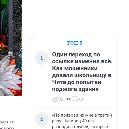
ТОП 5
Один переход по
1
ссылке изменил всё.
Как мошенники
довели школьницу в
Чите до попытки
поджога здания
25 700
61
«Не привози их мне в третий
2
раз». Читинец 40 лет
ьского
разводит голубей, которые
ьского