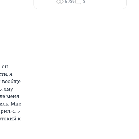
6 739
3
 он
ти, я
н вообще
, ему
зле меня
ись. Мне
ил.<...>
стокий к