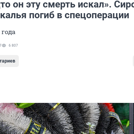
то он эту смерть искал». Сир
йкалья погиб в спецоперации
 года
7
6 807
тариев