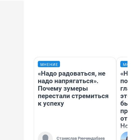
МНЕНИЕ
МНЕНИ
«Надо радоваться, не
«Нико
надо напрягаться».
побед
Почему зумеры
главн
перестали стремиться
этого
к успеху
бьет 
прока
отзыв
Нолан
Станислав Ринчиндабаев