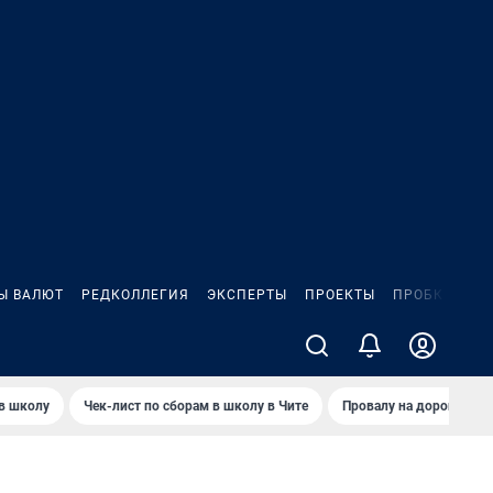
Ы ВАЛЮТ
РЕДКОЛЛЕГИЯ
ЭКСПЕРТЫ
ПРОЕКТЫ
ПРОБКИ
ИГ
 в школу
Чек-лист по сборам в школу в Чите
Провалу на дороге пол