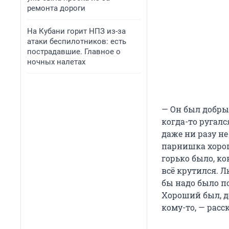
ремонта дороги
На Кубани горит НПЗ из-за
атаки беспилотников: есть
пострадавшие. Главное о
ночных налетах
— Он был добрым
когда-то ругалс
даже ни разу н
парнишка хорош
горько было, ко
всё крутился. 
бы надо было по
Хороший был, д
кому-то, — расск