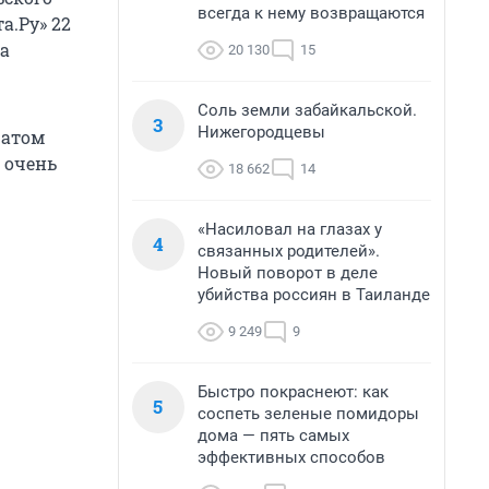
всегда к нему возвращаются
а.Ру» 22
ла
20 130
15
Соль земли забайкальской.
3
Нижегородцевы
ратом
н очень
18 662
14
«Насиловал на глазах у
4
связанных родителей».
Новый поворот в деле
убийства россиян в Таиланде
9 249
9
Быстро покраснеют: как
5
соспеть зеленые помидоры
дома — пять самых
эффективных способов