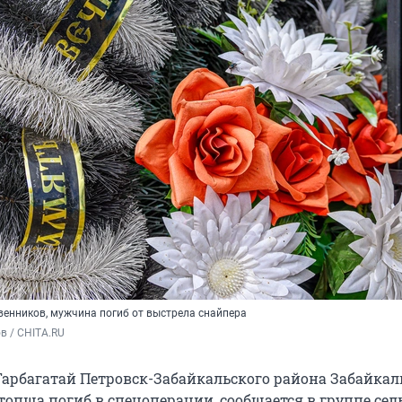
енников, мужчина погиб от выстрела снайпера
в / CHITA.RU
Тарбагатай Петровск-Забайкальского района Забайкал
топша погиб в спецоперации, сообщается в группе сел