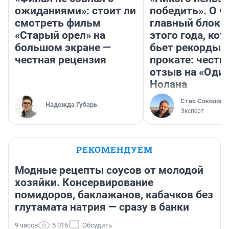
ожиданиями»: стоит ли
победить». О ч
смотреть фильм
главный блокб
«Старый орел» на
этого года, ко
большом экране —
бьет рекорды 
честная рецензия
прокате: честн
отзыв на «Оди
Нолана
Стас Соколов
Надежда Губарь
Эксперт
РЕКОМЕНДУЕМ
Модные рецепты соусов от молодой
хозяйки. Консервирование
помидоров, баклажанов, кабачков без
глутамата натрия — сразу в банки
9 часов
5 016
Обсудить