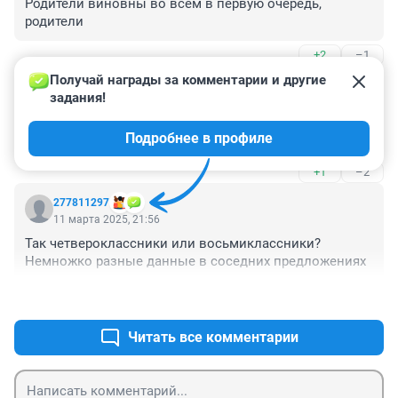
Родители виновны во всем в первую очередь, 
родители
+2
–1
Получай награды за комментарии и другие 
Гость
11 марта 2025, 23:31
задания!
Интересно, а какой национальности нападавший? Уж 
Подробнее в профиле
не приезжий ли.
+1
–2
277811297
11 марта 2025, 21:56
Так четвероклассники или восьмиклассники? 
Немножко разные данные в соседних предложениях
+0
–0
Читать все комментарии