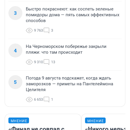
Быстро покраснеют: как соспеть зеленые
3
помидоры дома — пять самых эффективных
способов
9 763
3
На Черноморском побережье закрыли
4
пляжи: что там происходит
9 310
13
Погода 9 августа подскажет, когда ждать
5
заморозков — приметы на Пантелеймона
Целителя
6 653
1
МНЕНИЕ
МНЕНИЕ
«Финал не совпал с
«Никого нельз