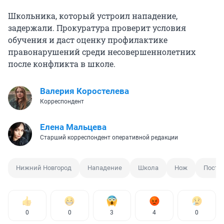
Школьника, который устроил нападение,
задержали. Прокуратура проверит условия
обучения и даст оценку профилактике
правонарушений среди несовершеннолетних
после конфликта в школе.
Валерия Коростелева
Корреспондент
Елена Мальцева
Старший корреспондент оперативной редакции
Нижний Новгород
Нападение
Школа
Нож
Постр
0
0
3
4
0