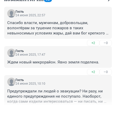
Гость
24 июня 2025, 22:57
Спасибо власти, мужчинам, добровольцам, 
волонтёрам за тушение пожаров в таких 
невыносимых условиях жары, дай вам бог крепкого 
здоровья и счастья .
+2
–0
Гость
24 июня 2025, 17:47
Ждем новый микрорайон. Явно земля поделена.
+2
–0
Гость
24 июня 2025, 10:10
Предупреждали ли людей о эвакуации? Ни разу, ни 
единого предупреждения не поступало. Наоборот, 
когда сами ездили интересоваться — ни писать, ни 
звонить, потому что интернета и связи просто не 
+6
–0
было, там говорили что до нас не дойдёт огонь. 