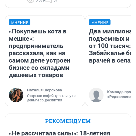
6 379
81
МНЕНИЕ
МНЕНИЕ
«Покупаешь кота в
Два миллиона
мешке»:
подъемных и з
предприниматель
от 100 тысяч: 
рассказала, как на
Забайкалье бор
самом деле устроен
врачей в селах
бизнес со складами
дешевых товаров
Наталья Шорохова
Команда проек
Открыла кофейную точку на
«Редколлегия»
деньги соцразвития
РЕКОМЕНДУЕМ
«Не рассчитала силы»: 18-летняя