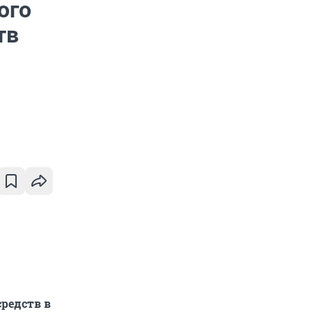
ого
тв
редств в