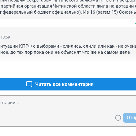
ыли першим секретарём Читинского райкома КПСС и прекрасн
е партийная организация Читинской области жила на дотации (
ут федеральный бюджет официально). Из 16 (затем 15) Союзны
только три (иногда 4) союзных республики были исходя из 
зного бюджета не дотационными, хотя в реальность 
х было больше. Все финансовые ресурсы централизовались и
ись. Это позволяло  не только  регулировать развитие 
 13:59
х сил, но и держать руководителей республик  "в узде". Ельци
итуации КПРФ с выборами - слились, слили или как - не очень
ал, пропагандируя одноканальную систему поступления налог
ное, до тех пор пока они не объяснят что же на самом деле 
атем по договорам с ними - в союзный бюджет (реальный путь 
зидентом Б.Н. сразу об этом "забыл" и сам стал широко испол
 инструмент для давления на руководителей Субъектов, заиг
х(Татарстан, Башкирия и т.п.).Всё продолжается и теперь. Бор
Читать все комментарии
Отп