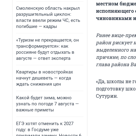
местном бюджет
Смоленскую область накрыл
исполняющего 
разрушительный циклон:
чиновниками и
власти ввели режим ЧС, есть
погибшие — кадры
Ранее вице-пре
«Туризм не прекращается, он
район рискует 
трансформируется»: как
выделенного на
россияне будут отдыхать в
причине, по сл
августе — ответ эксперта
глава района В
Квартиры в новостройках
начнут дешеветь — когда
«Да, школы не г
ждать снижения цен
подготовку школ
Сутурин.
Какой будет зима, можно
узнать по погоде 7 августа —
важные приметы
ЕГЭ хотят отменить к 2027
году: в Госдуме уже
придумали замену. Новости 6