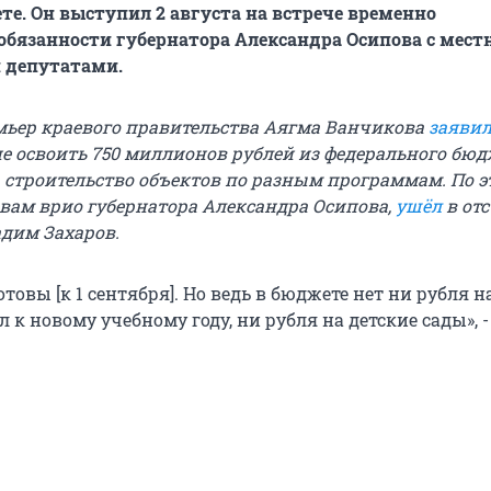
е. Он выступил 2 августа на встрече временно
обязанности губернатора Александра Осипова с мес
 депутатами.
мьер краевого правительства Аягма Ванчикова
заяви
не освоить 750 миллионов рублей из федерального бюд
 строительство объектов по разным программам. По э
овам врио губернатора Александра Осипова,
ушёл
в отс
адим Захаров.
отовы [к 1 сентября]. Но ведь в бюджете нет ни рубля н
 к новому учебному году, ни рубля на детские сады», 