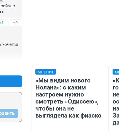
о 
сейчас 
х 
+4
–0
 затем 
н это 
 хочется 
ов в 
развала 
ьзовать 
рывая с 
+5
–2
ис 
МНЕНИЕ
МНЕНИ
«Мы видим нового
«Кажд
Нолана»: с каким
готов
настроем нужно
неуро
смотреть «Одиссею»,
осень
чтобы она не
избави
равить
выглядела как фиаско
Зачем
дачу