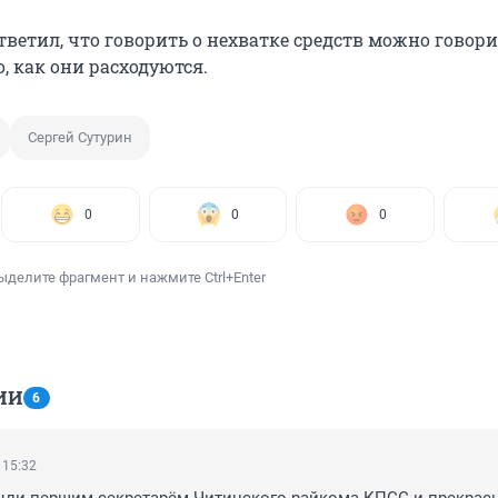
тветил, что говорить о нехватке средств можно говор
о, как они расходуются.
Сергей Сутурин
0
0
0
ыделите фрагмент и нажмите Ctrl+Enter
ИИ
6
 15:32