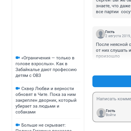
Сергей! Вы же б
знаете, что даж
все партии  сос
республик СССР 
показателей сою
самодостаточны
Гость
перераспределял
2 августа 2019,
производительны
После неясной с
ловко использов
от них слушать и
республики, а з
произошло
«Ограничения — только в
СССР). Став Пре
голове взрослых». Как в
этот финансовый
Забайкалье дают профессию
отдельными из ни
детям с ОВЗ
Петрович
Сквер Любви и верности
обновят в Чите. Пока за ним
закреплен дворник, который
убирает за людьми и
Гость
собаками
Войти
Больше не скрывает: