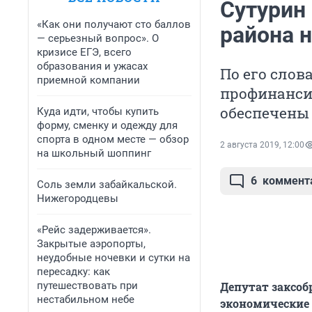
Сутурин
«Как они получают сто баллов
района 
— серьезный вопрос». О
кризисе ЕГЭ, всего
образования и ужасах
По его слов
приемной компании
профинанси
обеспечены 
Куда идти, чтобы купить
форму, сменку и одежду для
спорта в одном месте — обзор
2 августа 2019, 12:00
на школьный шоппинг
6
коммент
Соль земли забайкальской.
Нижегородцевы
«Рейс задерживается».
Закрытые аэропорты,
неудобные ночевки и сутки на
пересадку: как
путешествовать при
Депутат заксоб
нестабильном небе
экономические 