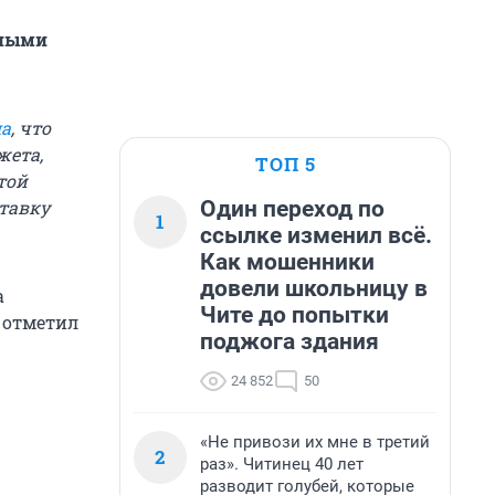
тными
ла
, что
жета,
ТОП 5
той
Один переход по
тавку
1
ссылке изменил всё.
Как мошенники
довели школьницу в
а
Чите до попытки
- отметил
поджога здания
24 852
50
«Не привози их мне в третий
2
раз». Читинец 40 лет
разводит голубей, которые