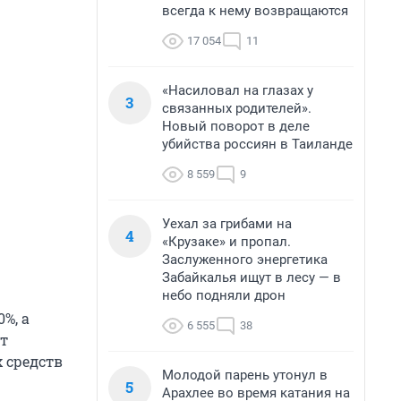
всегда к нему возвращаются
17 054
11
«Насиловал на глазах у
3
связанных родителей».
Новый поворот в деле
убийства россиян в Таиланде
8 559
9
Уехал за грибами на
4
«Крузаке» и пропал.
Заслуженного энергетика
Забайкалья ищут в лесу — в
небо подняли дрон
%, а
6 555
38
т
 средств
Молодой парень утонул в
5
Арахлее во время катания на