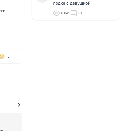
лодке с девушкой
ить
6 042
81
0