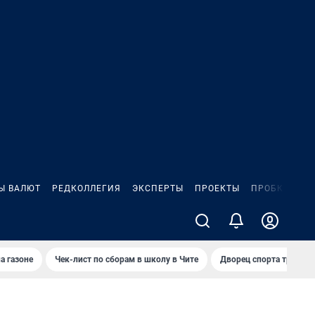
Ы ВАЛЮТ
РЕДКОЛЛЕГИЯ
ЭКСПЕРТЫ
ПРОЕКТЫ
ПРОБКИ
ИГ
а газоне
Чек-лист по сборам в школу в Чите
Дворец спорта требую