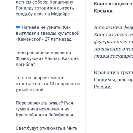
летнем соборе: Криштиану
Конституцию с
Роналду готовится сыграть
Кремля.
свадьбу века на Мадейре
В послании фед
Нагиева не узнать! Как
выглядели звезды культовой
Конституцию ст
«Каменской» 27 лет назад
федерального п
положение о то
Тело россиянки нашли во
главы государст
Французских Альпах. Как она
погибла?
В рабочую груп
Тест на возраст мозга:
Госдумы, ректо
ответьте на эти 10 вопросов и
России.
узнайте свой
Пора заряжать ружье? Гуся-
гуменника исключили из
Красной книги Забайкалья
Свет будут отключать в Чите