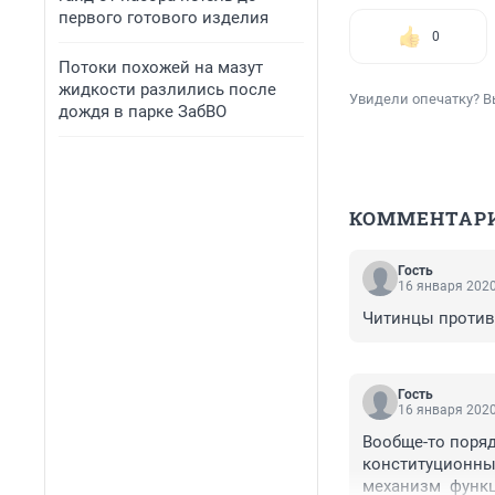
первого готового изделия
0
Потоки похожей на мазут
жидкости разлились после
Увидели опечатку? В
дождя в парке ЗабВО
КОММЕНТАР
Гость
16 января 2020
Читинцы против
Гость
16 января 2020
Вообще-то поряд
конституционным
механизм  функц