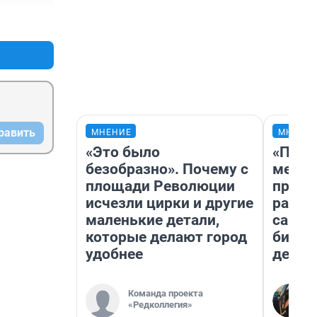
 
+0
–0
вками 
,  
 
на её 
а воз и 
ная 
 сейчас 
равить
МНЕНИЕ
МНЕНИ
«Это было
«Поку
безобразно». Почему с
мешке
площади Революции
предп
исчезли цирки и другие
расска
маленькие детали,
самом
которые делают город
бизне
удобнее
дешев
Команда проекта
«Редколлегия»