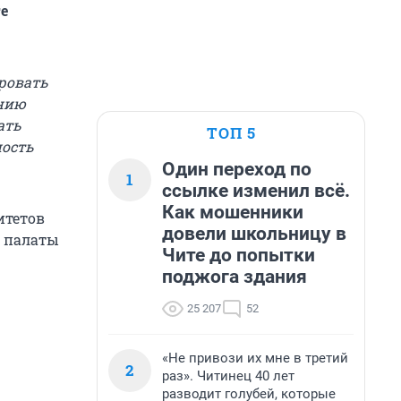
те
ровать
ению
ать
ТОП 5
ность
Один переход по
1
ссылке изменил всё.
Как мошенники
итетов
довели школьницу в
й палаты
Чите до попытки
поджога здания
25 207
52
«Не привози их мне в третий
2
раз». Читинец 40 лет
разводит голубей, которые