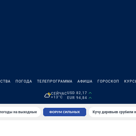
СТВА
ПОГОДА
ТЕЛЕПРОГРАММА
АФИША
ГОРОСКОП
КУРС
USD 82,17
СЕЙЧАС
+13°C
EUR 94,84
 погоды на выходные
Кучу деревьев срубили н