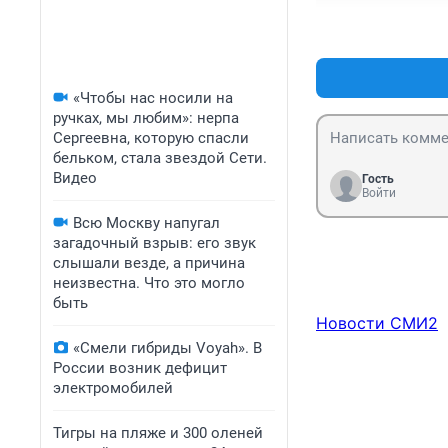
выработки През
законопроекта(т
конституции,  а
Конституция пре
игнорировала эт
«Чтобы нас носили на
применение до о
ручках, мы любим»: нерпа
ныне там. Зорки
Сергеевна, которую спасли
юрисдикция оказ
бельком, стала звездой Сети.
прорвало. Бори
Видео
Гость
Войти
Всю Москву напугал
загадочный взрыв: его звук
слышали везде, а причина
неизвестна. Что это могло
быть
Новости СМИ2
«Смели гибриды Voyah». В
России возник дефицит
электромобилей
Тигры на пляже и 300 оленей