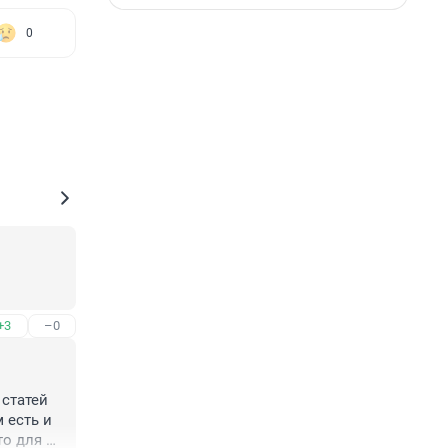
0
+3
–0
статей 
есть и 
о для 