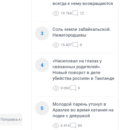
всегда к нему возвращаются
19 764
12
Соль земли забайкальской.
3
Нижегородцевы
15 407
8
«Насиловал на глазах у
4
связанных родителей».
Новый поворот в деле
убийства россиян в Таиланде
9 093
9
Молодой парень утонул в
5
Арахлее во время катания на
лодке с девушкой
Поправка к Конституции
6 414
84