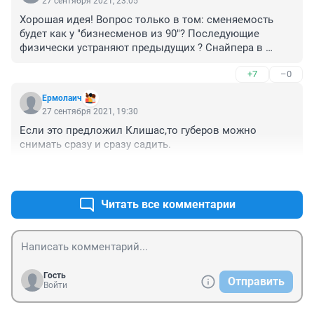
27 сентября 2021, 23:05
Хорошая идея! Вопрос только в том: сменяемость 
будет как у "бизнесменов из 90"? Последующие 
физически устраняют предыдущих ? Снайпера в 
студию! Да,кладбище надо новое,губернаторское 
+7
–0
организовать. И Лиханова-2,в клиничке завести, кто 
обслуживать"элиту" будет?   
Ермолаич
27 сентября 2021, 19:30
Если это предложил Клишас,то губеров можно 
снимать сразу и сразу садить.
+21
–0
Читать все комментарии
Гость
Отправить
Войти