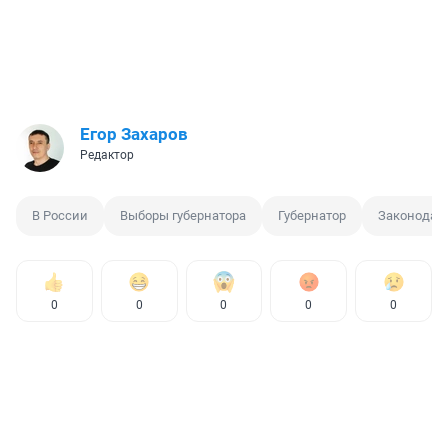
Егор Захаров
Редактор
В России
Выборы губернатора
Губернатор
Законодат
0
0
0
0
0