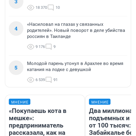
3
18 370
10
«Насиловал на глазах у связанных
4
родителей». Новый поворот в деле убийства
россиян в Таиланде
9 176
9
Молодой парень утонул в Арахлее во время
5
катания на лодке с девушкой
6 539
91
МНЕНИЕ
МНЕНИЕ
«Покупаешь кота в
Два миллиона
мешке»:
подъемных и з
предприниматель
от 100 тысяч: 
рассказала, как на
Забайкалье бор