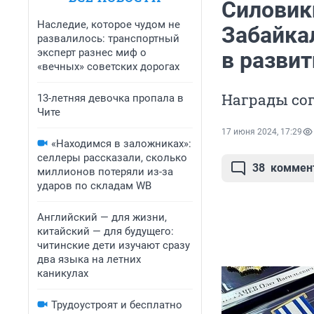
Силовик
Наследие, которое чудом не
Забайка
развалилось: транспортный
эксперт разнес миф о
в разви
«вечных» советских дорогах
Награды со
13-летняя девочка пропала в
Чите
17 июня 2024, 17:29
«Находимся в заложниках»:
селлеры рассказали, сколько
38
коммен
миллионов потеряли из-за
ударов по складам WB
Английский — для жизни,
китайский — для будущего:
читинские дети изучают сразу
два языка на летних
каникулах
Трудоустроят и бесплатно