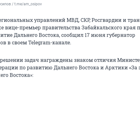
сипов / t.me/am_osipov
егиональных управлений МВД, СКР, Росгвардии и тра
же вице-премьер правительства Забайкальского края 
витие Дальнего Востока, сообщил 17 июня губернатор
в в своем Telegram-канале.
в решении задач награждены знаком отличия Министе
ерации по развитию Дальнего Востока и Арктики «За 
его Востока»: