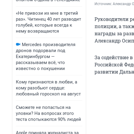
Источник: 
Александр О
«Не привози их мне в третий
Руководители р
раз». Читинец 40 лет разводит
голубей, которые всегда к
полиции, а так
нему возвращаются
награды за раз
Александр Осипо
Mercedes производителя
дронов подорвали под
Екатеринбургом —
За содействие 
рассказываем всё, что
Российской Фед
известно о покушении
развитии Дальн
Кому признаются в любви, а
кому разобьют сердце:
любовный гороскоп на август
Сможете не попасться на
уловки? На вопросах этого
теста спотыкаются 90% людей
Apple приняла журналиста за