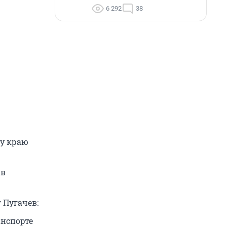
6 292
38
му краю
ав
 Пугачев:
анспорте