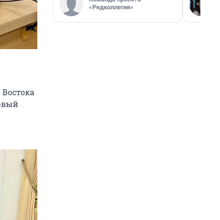
«Редколлегия»
 Востока
ервый