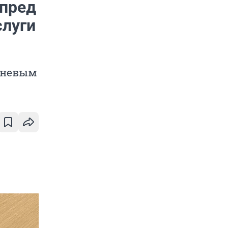
мпред
слуги
тневым