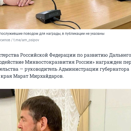
 послужившие поводом для награды, в публикации не указаны
сипов / t.me/am_osipov
ерства Российской Федерации по развитию Дальнего
содействие Минвостокразвития России» награжден п
ельства — руководитель Администрации губернатора
 края Марат Мирхайдаров.