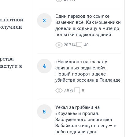
Один переход по ссылке
нспортной
3
изменил всё. Как мошенники
получили
довели школьницу в Чите до
попытки поджога здания
20 714
40
рства
«Насиловал на глазах у
4
заслуги в
связанных родителей».
Новый поворот в деле
убийства россиян в Таиланде
7 979
9
Уехал за грибами на
5
«Крузаке» и пропал.
Заслуженного энергетика
Забайкалья ищут в лесу — в
небо подняли дрон