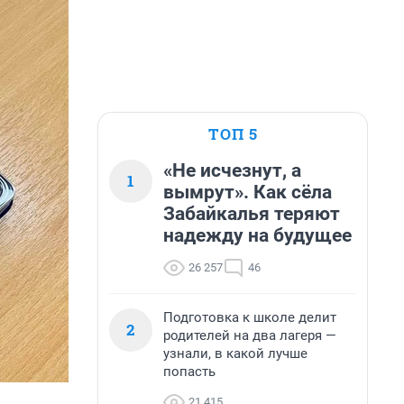
ТОП 5
«Не исчезнут, а
1
вымрут». Как сёла
Забайкалья теряют
надежду на будущее
26 257
46
Подготовка к школе делит
2
родителей на два лагеря —
узнали, в какой лучше
попасть
21 415