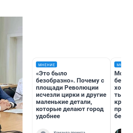
МНЕНИЕ
МНЕНИ
«Это было
Мой б
безобразно». Почему с
береж
площади Революции
хотел
исчезли цирки и другие
тысяч
маленькие детали,
креди
которые делают город
приех
удобнее
безоп
Команда проекта