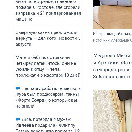
мчал по встречке: главное о
пожаре в Ростове, где сгорели
заправка и 21 припаркованная
машина
Смертную казнь предложили
Конкретные действия,
вернуть — для кого. Новости 5
Источник: 
Александр О
августа
Медалью Минист
Мать и бабушка отравили
и Арктики «За 
четырех детей, чтобы они не
зампред правит
уехали к отцу, — тела
пролежали в квартире 13 дней
Забайкальского
Паспарту работал в метро, а
Фура был продюсером: тайны
«Форта Боярд», о которых вы
не знали
«Всё, потеряла я мужа»:
Ивлеева подарила Филиппу
Бегаку дорогущую лодку за 1,2