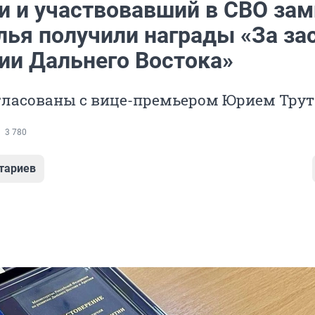
и и участвовавший в СВО за
лья получили награды «За за
тии Дальнего Востока»
гласованы с вице-премьером Юрием Тру
3 780
тариев