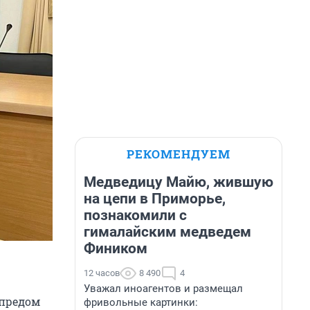
РЕКОМЕНДУЕМ
Медведицу Майю, жившую
на цепи в Приморье,
познакомили с
гималайским медведем
Фиником
12 часов
8 490
4
Уважал иноагентов и размещал
лпредом
фривольные картинки: