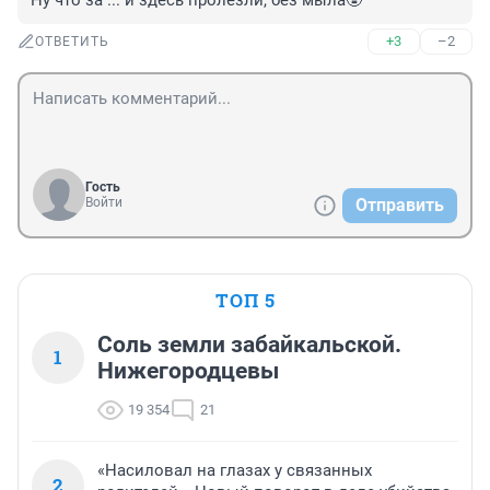
Ну что за ... и здесь пролезли, без мыла🥸
+3
–2
ОТВЕТИТЬ
Гость
Войти
Отправить
ТОП 5
Соль земли забайкальской.
1
Нижегородцевы
19 354
21
«Насиловал на глазах у связанных
2