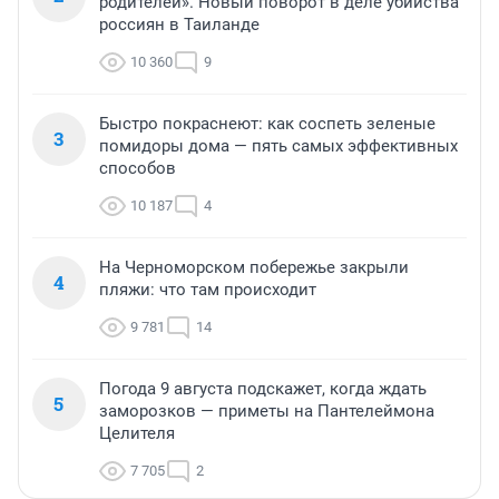
родителей». Новый поворот в деле убийства
россиян в Таиланде
10 360
9
Быстро покраснеют: как соспеть зеленые
3
помидоры дома — пять самых эффективных
способов
10 187
4
На Черноморском побережье закрыли
4
пляжи: что там происходит
9 781
14
Погода 9 августа подскажет, когда ждать
5
заморозков — приметы на Пантелеймона
Целителя
7 705
2