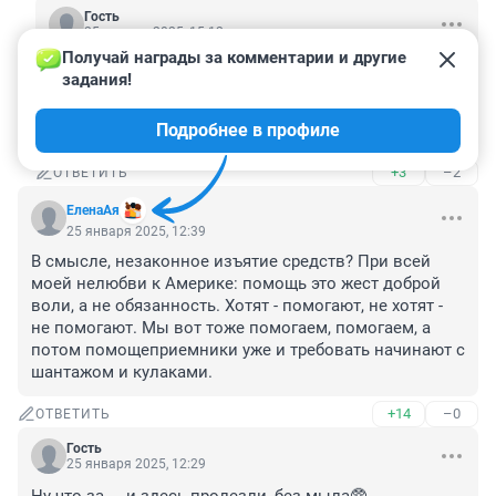
Гость
25 января 2025, 15:12
Получай награды за комментарии и другие 
Что плакать Украине, им итак мало помогали 
задания!
деньгами, деньги остаются в Америке у корпораций 
производящих оружие. Это рабочие места для 
Подробнее в профиле
американцев.
+3
–2
ОТВЕТИТЬ
ЕленаАя
25 января 2025, 12:39
В смысле, незаконное изъятие средств? При всей 
моей нелюбви к Америке: помощь это жест доброй 
воли, а не обязанность. Хотят - помогают, не хотят - 
не помогают. Мы вот тоже помогаем, помогаем, а 
потом помощеприемники уже и требовать начинают с 
шантажом и кулаками.
+14
–0
ОТВЕТИТЬ
Гость
25 января 2025, 12:29