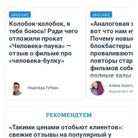
МНЕНИЕ
МНЕНИЕ
Колобок-колобок, я
«Аналоговая ж
тебя боюсь! Ради чего
вот что нам ну
отложили прокат
Почему новые
«Человека-паука» —
блокбастеры
отзыв о фильме про
проваливаются,
«человека-булку»
повторы стары
фильмов соби
полные залы
Алёна Золотух
Надежда Губарь
Журналист НГС
РЕКОМЕНДУЕМ
«Такими ценами отобьют клиентов»:
свежие отзывы на популярный у