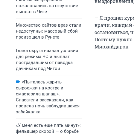
выздоровления,
пожаловались на отсутствие
выплат в Чите
— Я прошел кур
врачи, каждый с
Множество сайтов враз стали
недоступны: массовый сбой
остановиться, ч
произошел в Рунете
Поэтому нужно д
Мирхайдаров.
Глава округа назвал условия
для режима ЧС и выплат
пострадавшим от паводка
дачникам под Читой
«Пыталась жарить
сыроежки на костре и
смастерила шалаш».
Спасатели рассказали, как
провела ночь заблудившаяся
забайкалка
«У меня есть еще пять минут»:
фельдшер скорой — о борьбе