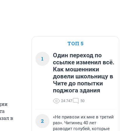
ТОП 5
Один переход по
1
ссылке изменил всё.
Как мошенники
довели школьницу в
Чите до попытки
поджога здания
24 747
50
ции
та
«Не привози их мне в третий
азал в
2
раз». Читинец 40 лет
разводит голубей, которые