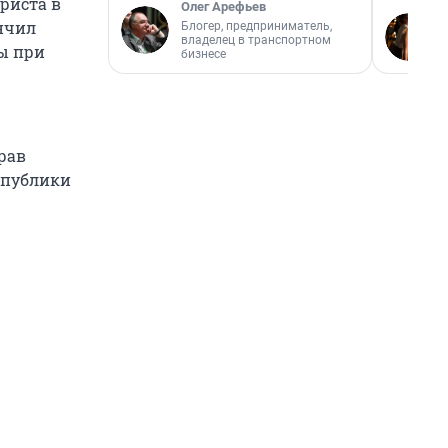
риста в
Олег Арефьев
нчил
Блогер, предприниматель,
владелец в транспортном
ы при
бизнесе
рав
спублики