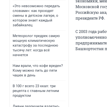
экономики, мен
«Это невозможно передать
Московской гос
словами»: как проходят
Российскую ака
смены в детском лагере, о
президенте РФ.
котором знает каждый
забайкалец
С 2003 года раб
Метеоролог предрек самую
уполномоченног
мощную климатическую
предпринимател
катастрофу за последнюю
Башкортостан п
тысячу лет: когда всё
начнется
Нам врали, что кофе вреден?
Кому можно пить до пяти
чашек в день
В 100 г всего 23 ккал: три
рецепта с главным летним
продуктом
Ливни разрушили взлетно-