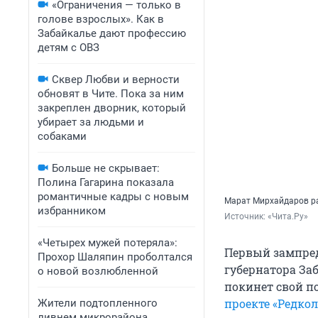
«Ограничения — только в
голове взрослых». Как в
Забайкалье дают профессию
детям с ОВЗ
Сквер Любви и верности
обновят в Чите. Пока за ним
закреплен дворник, который
убирает за людьми и
собаками
Больше не скрывает:
Полина Гагарина показала
романтичные кадры с новым
Марат Мирхайдаров ра
избранником
Источник: 
«Чита.Ру»
«Четырех мужей потеряла»:
Первый зампред
Прохор Шаляпин проболтался
губернатора За
о новой возлюбленной
покинет свой по
проекте «Редко
Жители подтопленного
ливнем микрорайона