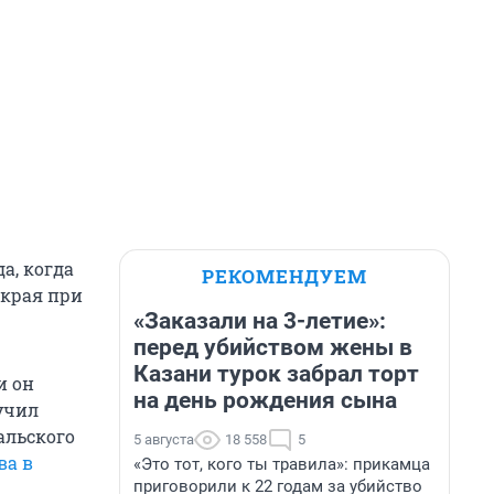
а, когда
РЕКОМЕНДУЕМ
 края при
«Заказали на 3-летие»:
перед убийством жены в
Казани турок забрал торт
и он
на день рождения сына
учил
альского
5 августа
18 558
5
ва в
«Это тот, кого ты травила»: прикамца
приговорили к 22 годам за убийство