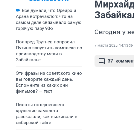
Мирхайда
Все думали, что Орейро и
Забайка
Арана встречаются: что на
самом деле связывало самую
горячую пару 90-х
Сегодня у н
Полпред Трутнев попросил
7 марта 2025, 14:13
Путина запустить комплекс по
производству меди в
Забайкалье
37
коммен
Эти фразы из советского кино
вы говорите каждый день.
Вспомните из каких они
фильмов? — тест
Пилоты потерпевшего
крушение самолета
рассказали, как выживали в
сибирской тайге