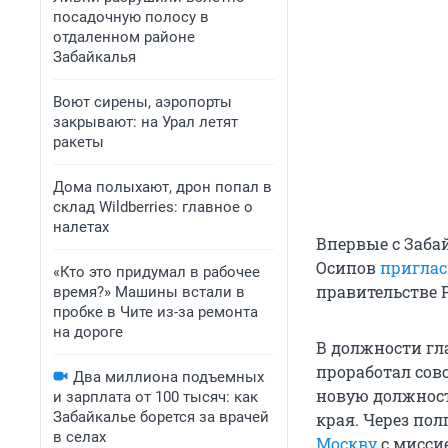
посадочную полосу в
отдаленном районе
Забайкалья
Воют сирены, аэропорты
закрывают: на Урал летят
ракеты
Дома полыхают, дрон попал в
склад Wildberries: главное о
налетах
Впервые с Заба
Осипов
приглас
«Кто это придумал в рабочее
правительстве 
время?» Машины встали в
пробке в Чите из-за ремонта
на дороге
В должности гл
проработал сов
Два миллиона подъемных
новую должнос
и зарплата от 100 тысяч: как
Забайкалье борется за врачей
края. Через пол
в селах
Москву
с мисси