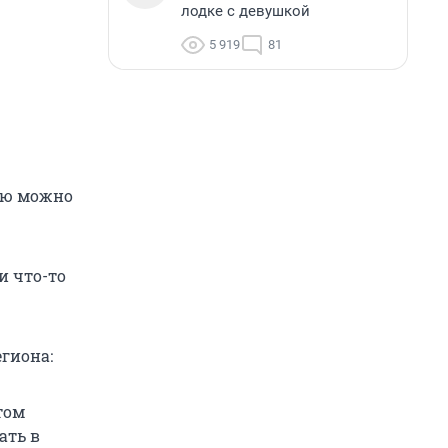
лодке с девушкой
5 919
81
цию можно
и что-то
гиона:
том
ать в