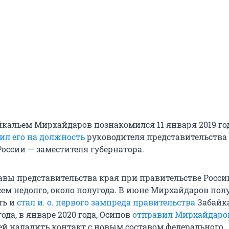
йкальем Мирхайдаров познакомился 11 января 2019 год
ил его на должность
руководителя представительства
России — заместителя губернатора.
авы представительства края при правительстве Росси
сем недолго, около полугода. В июне Мирхайдаров пол
ть и
стал
и. о. первого
зампреда правительства
Забайк
года, в январе 2020 года, Осипов
отправил Мирхайдаро
ей наладить контакт с новым составом федерального