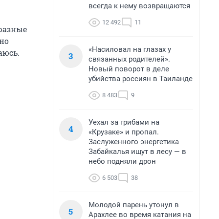
всегда к нему возвращаются
12 492
11
 разные
жно
«Насиловал на глазах у
аюсь.
3
связанных родителей».
Новый поворот в деле
убийства россиян в Таиланде
8 483
9
Уехал за грибами на
4
«Крузаке» и пропал.
Заслуженного энергетика
Забайкалья ищут в лесу — в
небо подняли дрон
6 503
38
Молодой парень утонул в
5
Арахлее во время катания на