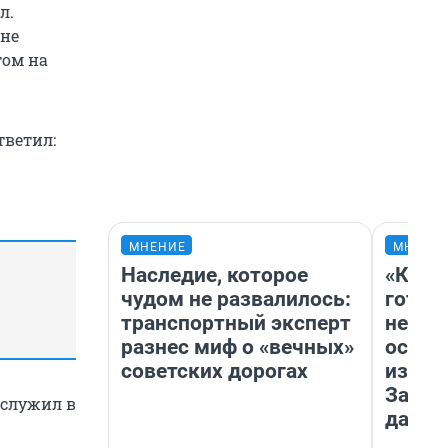
л.
 не
том на
тветил:
МНЕНИЕ
МНЕНИ
Наследие, которое
«Кажд
чудом не развалилось:
готов
транспортный эксперт
неуро
разнес миф о «вечных»
осень
советских дорогах
избави
Зачем
 служил в
дачу