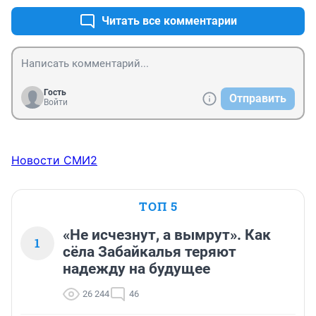
будет самым лучшим подарком и для нее, и для 
близких под Новый Год), а комментаторов Бог 
Читать все комментарии
рассудит, говорят, существует карма и все наши 
поступки и слова имеют последствия для нас. 
Гость
Отправить
Войти
Новости СМИ2
ТОП 5
«Не исчезнут, а вымрут». Как
1
сёла Забайкалья теряют
надежду на будущее
26 244
46