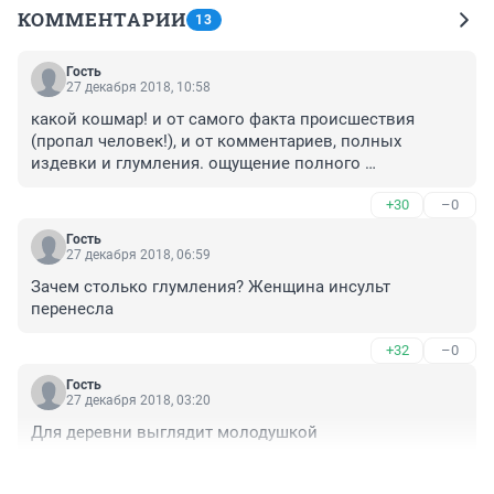
КОММЕНТАРИИ
13
Гость
27 декабря 2018, 10:58
какой кошмар! и от самого факта происшествия 
(пропал человек!), и от комментариев, полных 
издевки и глумления. ощущение полного 
обесценивания человеческой жизни и даже больше - 
+30
–0
злорадства (это же не со мной, а с какой-то там 
"теткой 47 лет, которая выглядит плохо"). Ужас! И это 
Гость
вместо помощи в поиске человека, который 
27 декабря 2018, 06:59
потерялся. Возникло еще большее желание - УЕХАТЬ 
Зачем столько глумления? Женщина инсульт 
отсюда! Ведь для комфортного проживания важен не 
перенесла
только экономический климат, но и духовный климат 
региона. Благожелательны ли люди или зарежут за 
+32
–0
100 рублей, равнодушно пройдут мимо, когда кого-то 
подонки забивают насмерть. ЭТО (отношение друг к 
Гость
27 декабря 2018, 03:20
другу) очень важно. Не хочу, чтобы мои дети жили в 
"забайкальской стае волков", что показала свой 
Для деревни выглядит молодушкой
оскал в этих мерзких комментариях. Женщина же 
пусть вернется домой живой и здоровой (это, думаю, 
+3
–15