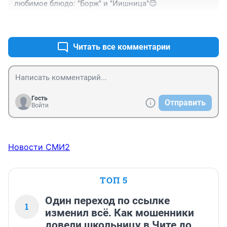
любимое блюдо: "Борж" и "Иишница"😉
+0
–0
Читать все комментарии
Гость
Отправить
Войти
Новости СМИ2
ТОП 5
Один переход по ссылке
1
изменил всё. Как мошенники
довели школьницу в Чите до