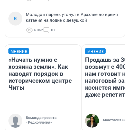
Молодой парень утонул в Арахлее во время
5
катания на лодке с девушкой
6 062
81
МНЕНИЕ
МНЕНИЕ
«Начать нужно с
Продашь за 300
хозяина земли». Как
возьмут с 4000
наводят порядок в
нам готовит н
историческом центре
налоговый зако
Читы
коснется импор
даже репетито
Команда проекта
Анастасия Зав
«Редколлегия»