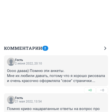
КОММЕНТАРИИ
2
Гость
2 июня 2022, 20:10
Оооо даааа) Помню эти анкеты.

Мне их любили давать, потому что я хорошо рисовала 
и очень красочно оформляла "свои" странички.

Весь вечер сидишь, забив на уроки. Читаешь ответы 
+0
–0
тех, кто заполнял анкету до тебя, узнаёшь много 
нового о них. Потом сама отвечаешь, стараешься 
Гость
выдержать образ, раскрашиваешь всё до заполночи...
21 мая 2022, 13:54
Помню криво нацарапанные ответы на вопрос про 