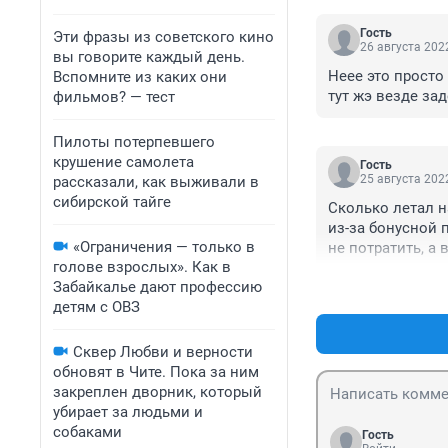
Гость
Эти фразы из советского кино
26 августа 2022
вы говорите каждый день.
Неее это просто
Вспомните из каких они
тут жэ везде за
фильмов? — тест
Пилоты потерпевшего
крушение самолета
Гость
25 августа 2022
рассказали, как выживали в
сибирской тайге
Сколько летал н
из-за бонусной п
«Ограничения — только в
не потратить, а 
голове взрослых». Как в
Больше Уральски
Забайкалье дают профессию
детям с ОВЗ
Сквер Любви и верности
обновят в Чите. Пока за ним
закреплен дворник, который
убирает за людьми и
собаками
Гость