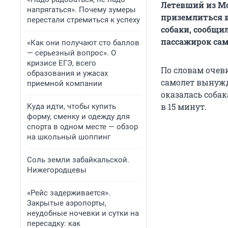
Летевший из Мо
напрягаться». Почему зумеры
приземлиться в
перестали стремиться к успеху
собаки, сообщил
пассажирок сам
«Как они получают сто баллов
— серьезный вопрос». О
кризисе ЕГЭ, всего
По словам очев
образования и ужасах
самолет вынужде
приемной компании
оказалась соба
в 15 минут.
Куда идти, чтобы купить
форму, сменку и одежду для
спорта в одном месте — обзор
на школьный шоппинг
Соль земли забайкальской.
Нижегородцевы
«Рейс задерживается».
Закрытые аэропорты,
неудобные ночевки и сутки на
пересадку: как