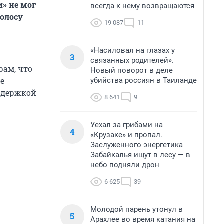
» не мог
всегда к нему возвращаются
олосу
19 087
11
«Насиловал на глазах у
3
связанных родителей».
рам, что
Новый поворот в деле
се
убийства россиян в Таиланде
задержкой
8 641
9
Уехал за грибами на
4
«Крузаке» и пропал.
Заслуженного энергетика
Забайкалья ищут в лесу — в
небо подняли дрон
6 625
39
Молодой парень утонул в
5
Арахлее во время катания на