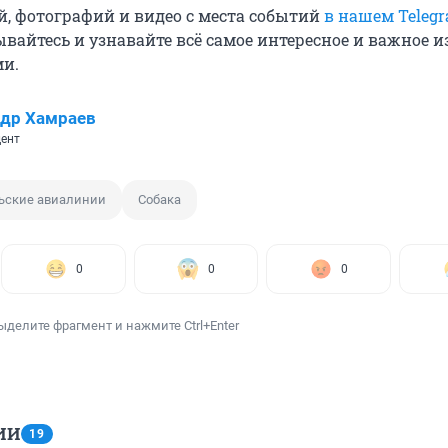
й, фотографий и видео с места событий
в нашем Teleg
ывайтесь и узнавайте всё самое интересное и важное 
ми.
др Хамраев
ент
ьские авиалинии
Собака
0
0
0
ыделите фрагмент и нажмите Ctrl+Enter
ИИ
19