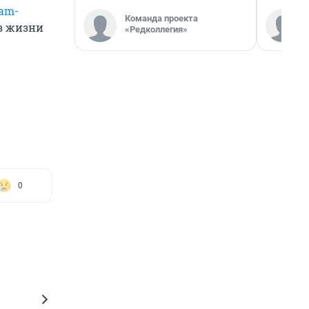
ram-
Команда проекта
из жизни
«Редколлегия»
0