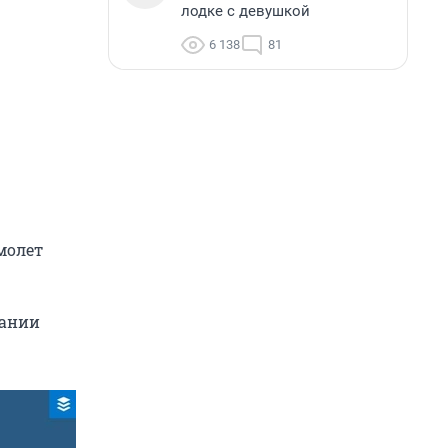
лодке с девушкой
6 138
81
молет
пании