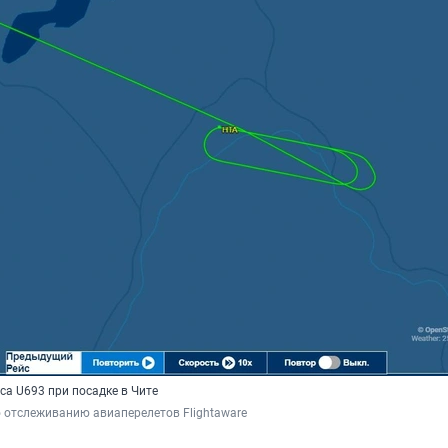
са U693 при посадке в Чите
о отслеживанию авиаперелетов Flightaware