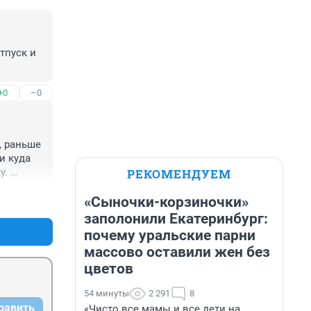
пуск и 
+0
–0
 раньше 
 куда 
РЕКОМЕНДУЕМ
. 
+0
–0
«Сыночки-корзиночки»
заполонили Екатеринбург:
почему уральские парни
массово оставили жен без
цветов
54 минуты
2 291
8
равить
«Чисто все мамы и все дети на