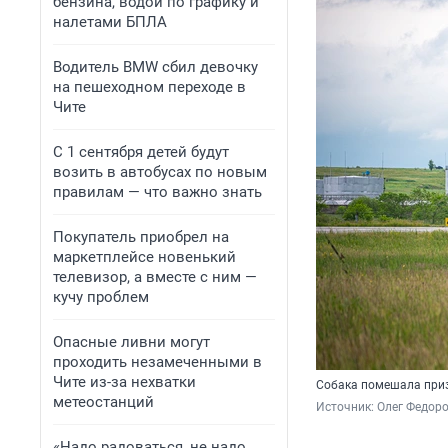
бензина, водой по графику и
налетами БПЛА
Водитель BMW сбил девочку
на пешеходном переходе в
Чите
С 1 сентября детей будут
возить в автобусах по новым
правилам — что важно знать
Покупатель приобрел на
маркетплейсе новенький
телевизор, а вместе с ним —
кучу проблем
Опасные ливни могут
проходить незамеченными в
Чите из-за нехватки
Собака помешала приз
метеостанций
Источник: 
Олег Федоро
«Надо радоваться, не надо