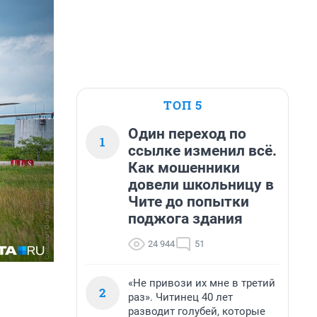
ТОП 5
Один переход по
1
ссылке изменил всё.
Как мошенники
довели школьницу в
Чите до попытки
поджога здания
24 944
51
«Не привози их мне в третий
2
раз». Читинец 40 лет
разводит голубей, которые