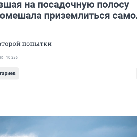
шая на посадочную полосу
помешала приземлиться само
 второй попытки
10 286
тариев