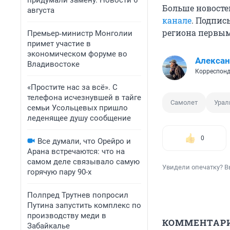
придумали замену. Новости 6
Больше новосте
августа
канале
. Подпис
региона первы
Премьер‑министр Монголии
примет участие в
экономическом форуме во
Алексан
Владивостоке
Корреспонд
«Простите нас за всё». С
телефона исчезнувшей в тайге
Самолет
Урал
семьи Усольцевых пришло
леденящее душу сообщение
0
Все думали, что Орейро и
Арана встречаются: что на
самом деле связывало самую
Увидели опечатку? В
горячую пару 90-х
Полпред Трутнев попросил
Путина запустить комплекс по
производству меди в
КОММЕНТАР
Забайкалье