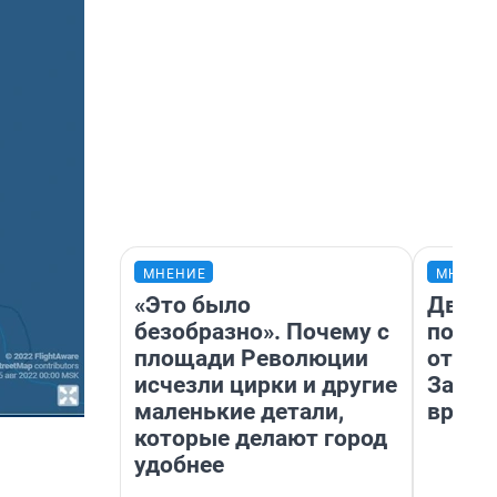
МНЕНИЕ
МНЕНИ
«Это было
Два м
безобразно». Почему с
подъе
площади Революции
от 100
исчезли цирки и другие
Забай
маленькие детали,
враче
которые делают город
удобнее