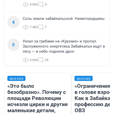
8 859
9
Соль земли забайкальской. Нижегородцевы
4
7 483
7
Уехал за грибами на «Крузаке» и пропал.
5
Заслуженного энергетика Забайкалья ищут в
лесу — в небо подняли дрон
6 694
39
МНЕНИЕ
МНЕНИЕ
«Это было
«Ограничения 
безобразно». Почему с
в голове взрос
площади Революции
Как в Забайка
исчезли цирки и другие
профессию дет
маленькие детали,
ОВЗ