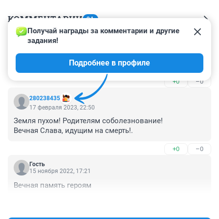
КОММЕНТАРИИ
21
Получай награды за комментарии и другие 
задания!
Гость
15 апреля 2023, 11:08
Подробнее в профиле
Пропаганда большой двигатель
+0
–0
280238435
17 февраля 2023, 22:50
Земля пухом! Родителям соболезнование!

Вечная Слава, идущим на смерть!.
+0
–0
Гость
15 ноября 2022, 17:21
Вечная память героям
+0
–0