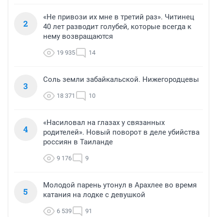
«Не привози их мне в третий раз». Читинец
2
40 лет разводит голубей, которые всегда к
нему возвращаются
19 935
14
Соль земли забайкальской. Нижегородцевы
3
18 371
10
«Насиловал на глазах у связанных
4
родителей». Новый поворот в деле убийства
россиян в Таиланде
9 176
9
Молодой парень утонул в Арахлее во время
5
катания на лодке с девушкой
6 539
91