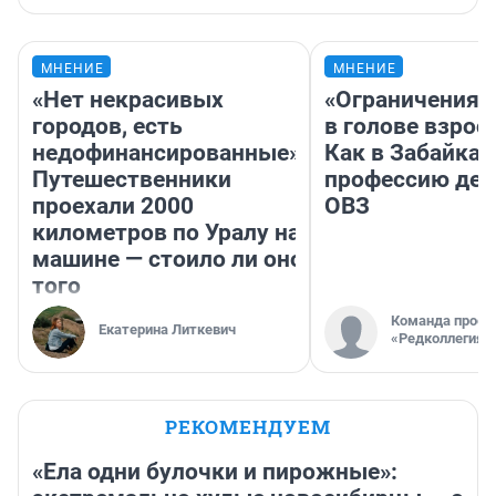
МНЕНИЕ
МНЕНИЕ
«Нет некрасивых
«Ограничения 
городов, есть
в голове взрос
недофинансированные».
Как в Забайка
Путешественники
профессию дет
проехали 2000
ОВЗ
километров по Уралу на
машине — стоило ли оно
того
Команда проек
Екатерина Литкевич
«Редколлегия»
РЕКОМЕНДУЕМ
«Ела одни булочки и пирожные»: