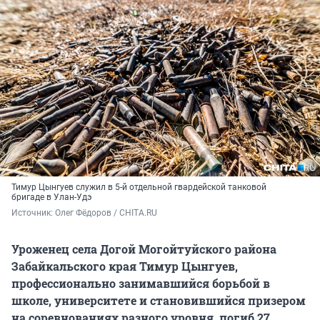
Тимур Цынгуев служил в 5-й отдельной гвардейской танковой
бригаде в Улан-Удэ
Источник: 
Олег Фёдоров / CHITA.RU
Уроженец села Догой Могойтуйского района
Забайкальского края Тимур Цынгуев,
профессионально занимавшийся борьбой в
школе, университете и становившийся призером
на соревнованиях разного уровня, погиб 27