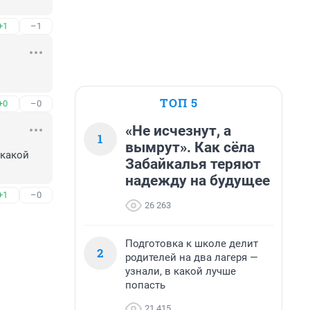
+1
–1
ТОП 5
+0
–0
«Не исчезнут, а
1
вымрут». Как сёла
какой 
Забайкалья теряют
надежду на будущее
+1
–0
26 263
Подготовка к школе делит
2
родителей на два лагеря —
узнали, в какой лучше
попасть
21 415