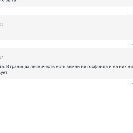
йге быть?
:59
:40
а. В границах лесничеств есть земли не госфонда и на них ни
ует.