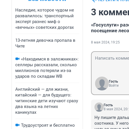
ПЕРЕЙТИ К ПУ
3 комме
Наследие, которое чудом не
развалилось: транспортный
эксперт разнес миф о
«Госуслуги» ра
«вечных» советских дорогах
посещение лес
13-летняя девочка пропала в
8 мая 2024, 19:25
Чите
«Находимся в заложниках»:
селлеры рассказали, сколько
миллионов потеряли из-за
ударов по складам WB
Гость
Войти
Английский — для жизни,
китайский — для будущего:
читинские дети изучают сразу
Гость
два языка на летних
8 мая 2024, 20
каникулах
Ну пишите дальше
охотника. У него
Трудоустроят и бесплатно