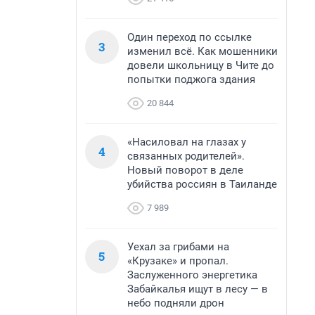
Один переход по ссылке
3
изменил всё. Как мошенники
довели школьницу в Чите до
попытки поджога здания
20 844
«Насиловал на глазах у
4
связанных родителей».
Новый поворот в деле
убийства россиян в Таиланде
7 989
Уехал за грибами на
5
«Крузаке» и пропал.
Заслуженного энергетика
Забайкалья ищут в лесу — в
небо подняли дрон