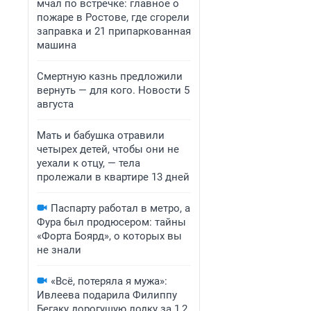
мчал по встречке: главное о
пожаре в Ростове, где сгорели
заправка и 21 припаркованная
машина
Смертную казнь предложили
вернуть — для кого. Новости 5
августа
Мать и бабушка отравили
четырех детей, чтобы они не
уехали к отцу, — тела
пролежали в квартире 13 дней
Паспарту работал в метро, а
Фура был продюсером: тайны
«Форта Боярд», о которых вы
не знали
«Всё, потеряла я мужа»:
Ивлеева подарила Филиппу
Бегаку дорогущую лодку за 1,2