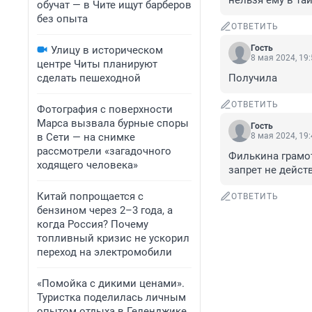
нельзя ему в та
обучат — в Чите ищут барберов
без опыта
ОТВЕТИТЬ
Гость
Улицу в историческом
8 мая 2024, 19
центре Читы планируют
сделать пешеходной
Получила
ОТВЕТИТЬ
Фотография с поверхности
Марса вызвала бурные споры
Гость
в Сети — на снимке
8 мая 2024, 19
рассмотрели «загадочного
Филькина грамот
ходящего человека»
запрет не действ
Китай попрощается с
ОТВЕТИТЬ
бензином через 2–3 года, а
когда Россия? Почему
топливный кризис не ускорил
переход на электромобили
«Помойка с дикими ценами».
Туристка поделилась личным
опытом отдыха в Геленджике