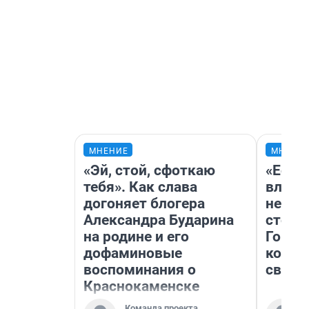
МНЕНИЕ
МНЕНИ
«Эй, стой, сфоткаю
«Если 
тебя». Как слава
влюби
догоняет блогера
непра
Александра Бударина
сторо
на родине и его
Горно
дофаминовые
комфо
воспоминания о
своим
Краснокаменске
Команда проекта