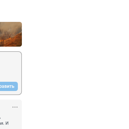
равить
 
я. И 