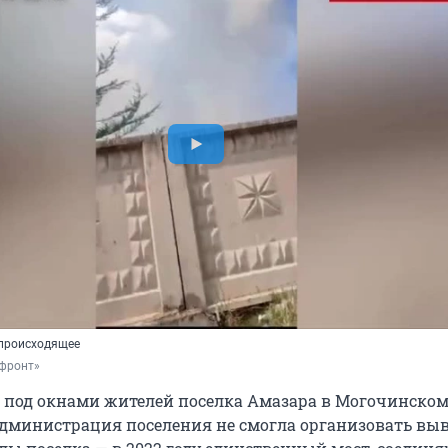
 происходящее
фронт»
 под окнами жителей поселка Амазара в Могочинском
о администрация поселения не смогла организовать вы