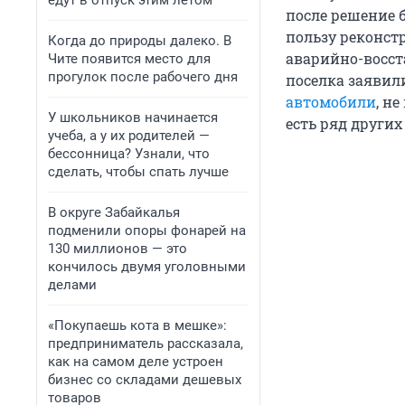
едут в отпуск этим летом
после решение 
пользу реконст
Когда до природы далеко. В
аварийно-восст
Чите появится место для
прогулок после рабочего дня
поселка заявил
автомобили
, н
У школьников начинается
есть ряд други
учеба, а у их родителей —
бессонница? Узнали, что
сделать, чтобы спать лучше
В округе Забайкалья
подменили опоры фонарей на
130 миллионов — это
кончилось двумя уголовными
делами
«Покупаешь кота в мешке»:
предприниматель рассказала,
как на самом деле устроен
бизнес со складами дешевых
товаров