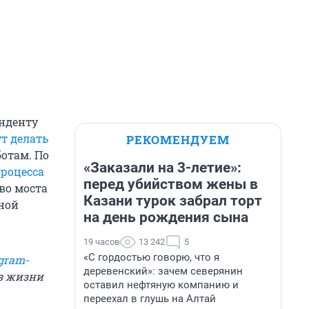
онденту
т делать
РЕКОМЕНДУЕМ
ботам. По
«Заказали на 3-летие»:
процесса
перед убийством жены в
во моста
Казани турок забрал торт
нной
на день рождения сына
19 часов
13 242
5
«С гордостью говорю, что я
gram-
деревенский»: зачем северянин
из жизни
оставил нефтяную компанию и
переехал в глушь на Алтай