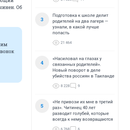
няющий
чинен. Об
Подготовка к школе делит
3
родителей на два лагеря —
узнали, в какой лучше
попасть
21 464
жим
Звонок
«Насиловал на глазах у
4
связанных родителей».
Новый поворот в деле
убийства россиян в Таиланде
8 228
9
«Не привози их мне в третий
5
раз». Читинец 40 лет
разводит голубей, которые
всегда к нему возвращаются
6 768
6