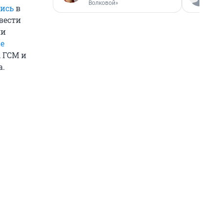
Волковой»
лись
в
вести
ли
ые
, ГСМ и
а.