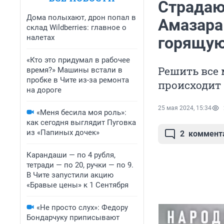
Страдаю
Дома полыхают, дрон попал в
Амазара
склад Wildberries: главное о
налетах
горящую
«Кто это придумал в рабочее
Решить все 
время?» Машины встали в
пробке в Чите из-за ремонта
происходит
на дороге
25 мая 2024, 15:34
«Меня бесила моя роль»:
как сегодня выглядит Пуговка
из «Папиных дочек»
2
коммент
Карандаши — по 4 рубля,
тетради — по 20, ручки — по 9.
В Чите запустили акцию
«Бравые цены» к 1 Сентября
«Не просто слух»: Федору
Бондарчуку приписывают