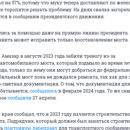
л на 57%, потому что муку теперь доставляют по желе
не торопятся решать проблему. На днях свалка загорел
рится в сообщении президентского движения.
лись за помощью даже на прямую линию президента.
вить может исправить только восстановление моста.
Амазар в августе 2023 года забили тревогу из-за
автомобильного моста, который подмыло во время л
ода, только по нему они могут добраться до федеральн
бильный мост пока не дождался ремонта, так как для 
-сметная документация. О том, что документация дл
абатывается,
сообщалось
в феврале 2024 года. То же сам
рое
сообщили
27 апреля.
края сообщал, что в 2023 году начнется строительств
та. Подрядчик, который должен был заняться строите
ть
понтонную переправу
для транспортного сообщения