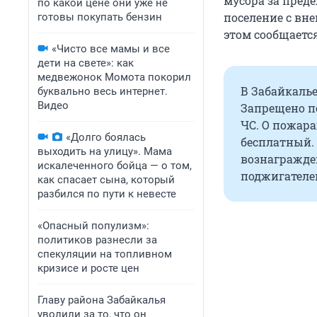
мусора за пред
по какой цене они уже не
поселение с вн
готовы покупать бензин
этом сообщаетс
«Чисто все мамы и все
дети на свете»: как
медвежонок Момота покорил
В Забайкаль
буквально весь интернет.
Видео
Запрещено по
ЧС. О пожара
«Долго боялась
бесплатный.
выходить на улицу». Мама
вознагражде
искалеченного бойца — о том,
поджигателей
как спасает сына, который
разбился по пути к невесте
«Опасный популизм»:
политиков разнесли за
спекуляции на топливном
кризисе и росте цен
Главу района Забайкалья
уволили за то, что он