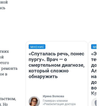
зной
ась
МНЕНИЕ
МНЕНИ
етних
«Спуталась речь, понес
«Эй, 
ой
пургу». Врач — о
тебя».
этого
смертельном диагнозе,
догон
я ремонта
который сложно
Алекс
ое в
обнаружить
на род
дофа
воспо
о
Красн
Ирина Волкова
льством,
Главврач клиники
. Но
«Реабилитация доктора