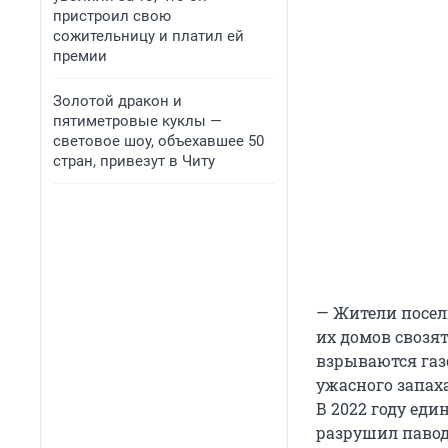
пристроил свою
сожительницу и платил ей
премии
Золотой дракон и
пятиметровые куклы —
световое шоу, объехавшее 50
стран, привезут в Читу
— Жители посел
их домов свозят
взрываются газ
ужасного запаха
В 2022 году ед
разрушил паводо