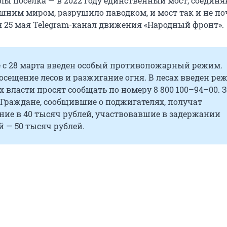
елы поселка — в 2022 году единственный мост, соеди
ешним миром, разрушило паводком, и мост так и не по
я 25 мая Telegram-канал движения «Народный фронт».
е с 28 марта введен особый противопожарный режим.
сещение лесов и разжигание огня. В лесах введен ре
х власти просят сообщать по номеру 8 800 100–94–00. 
 Граждане, сообщившие о поджигателях, получат
ние в 40 тысяч рублей, участвовавшие в задержании
 — 50 тысяч рублей.