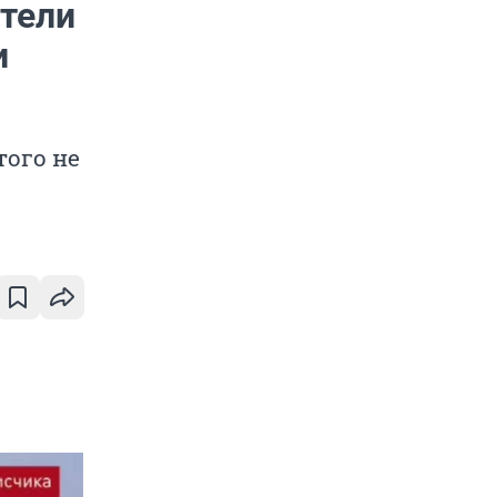
тели
и
того не