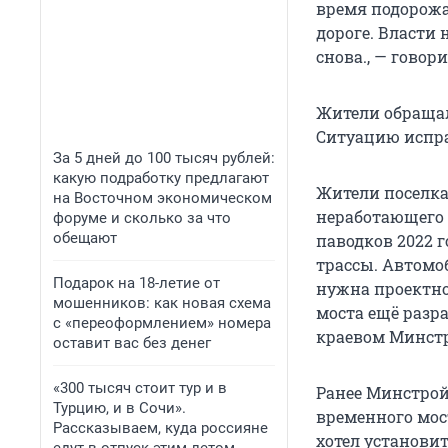
время подорожа
дороге. Власти 
снова., — гово
Жители обраща
Ситуацию испра
За 5 дней до 100 тысяч рублей:
какую подработку предлагают
Жители поселка 
на Восточном экономическом
неработающего 
форуме и сколько за что
обещают
паводков 2022 г
трассы. Автомо
Подарок на 18-летие от
нужна проектно
мошенников: как новая схема
моста ещё разр
с «переоформлением» номера
краевом Минст
оставит вас без денег
«300 тысяч стоит тур и в
Ранее Минстрой 
Турцию, и в Сочи».
временного мос
Рассказываем, куда россияне
хотел установи