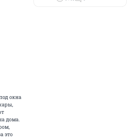
под окна
жары,
от
на дома.
ром,
а это