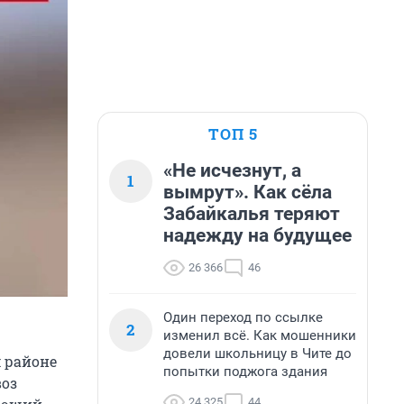
ТОП 5
«Не исчезнут, а
1
вымрут». Как сёла
Забайкалья теряют
надежду на будущее
26 366
46
Один переход по ссылке
2
изменил всё. Как мошенники
довели школьницу в Чите до
 районе
попытки поджога здания
воз
24 325
44