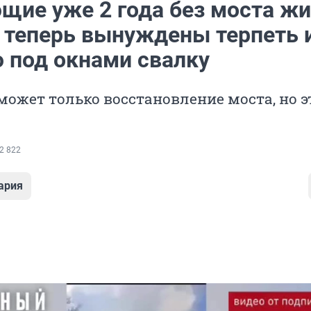
щие уже 2 года без моста жи
 теперь вынуждены терпеть 
 под окнами свалку
может только восстановление моста, но э
2 822
ария