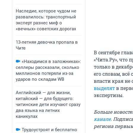
Наследие, которое чудом не
развалилось: транспортный
эксперт разнес миф о
«вечных» советских дорогах
13-летняя девочка пропала в
Чите
В сентябре гла
«Чита.Ру», что
«Находимся в заложниках»:
только в декабр
селлеры рассказали, сколько
его словам, всё 
миллионов потеряли из-за
ударов по складам WB
власти края не 
выделят
в перв
Английский — для жизни,
экспертизы.
китайский — для будущего:
читинские дети изучают сразу
два языка на летних
Больше новосте
каникулах
канале
. Подпис
региона первы
Трудоустроят и бесплатно