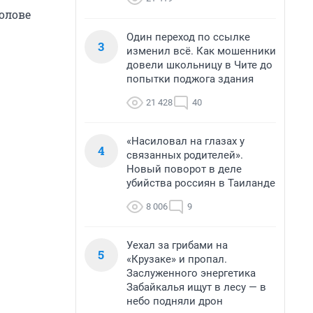
олове
Один переход по ссылке
3
изменил всё. Как мошенники
довели школьницу в Чите до
попытки поджога здания
21 428
40
«Насиловал на глазах у
4
связанных родителей».
Новый поворот в деле
убийства россиян в Таиланде
8 006
9
Уехал за грибами на
5
«Крузаке» и пропал.
Заслуженного энергетика
Забайкалья ищут в лесу — в
небо подняли дрон