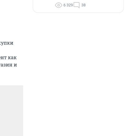
6 329
38
купки
ент как
газин и