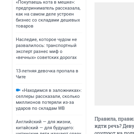
«Покупаешь кота в мешке»:
предприниматель рассказала,
как на самом деле устроен
бизнес со складами дешевых
товаров
Наследие, которое чудом не
развалилось: транспортный
эксперт разнес миф о
«вечных» советских дорогах
13-летняя девочка пропала в
Чите
«Находимся в заложниках»:
селлеры рассказали, сколько
миллионов потеряли из-за
ударов по складам WB
Правила, прави
Английский — для жизни,
идти речь? Дев
китайский — для будущего:
орудуют на полк
читинские дети изучают сразу