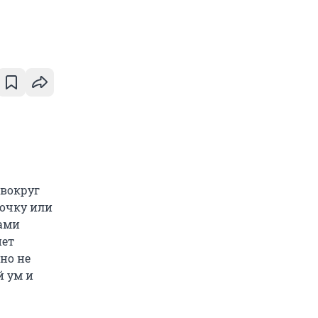
 вокруг
мочку или
ками
нет
ьно не
й ум и