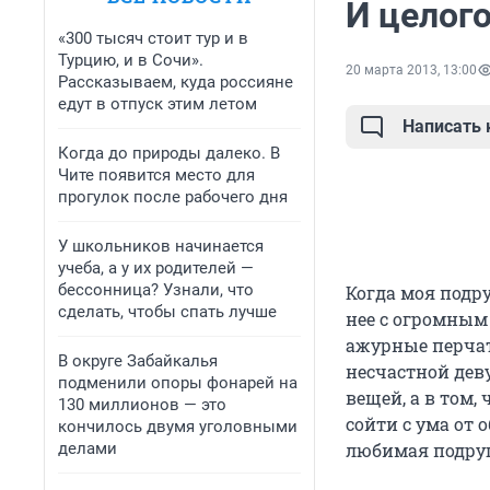
И целог
«300 тысяч стоит тур и в
Турцию, и в Сочи».
20 марта 2013, 13:00
Рассказываем, куда россияне
едут в отпуск этим летом
Написать
Когда до природы далеко. В
Чите появится место для
прогулок после рабочего дня
У школьников начинается
учеба, а у их родителей —
бессонница? Узнали, что
Когда моя подру
сделать, чтобы спать лучше
нее с огромным
ажурные перчат
В округе Забайкалья
несчастной деву
подменили опоры фонарей на
вещей, а в том,
130 миллионов — это
сойти с ума от
кончилось двумя уголовными
делами
любимая подруг