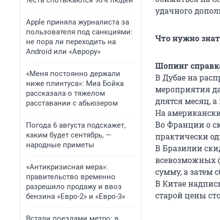
теста спотыкаются 90% людей
удачного допол
Apple приняла журналиста за
пользователя под санкциями:
Что нужно зна
не пора ли переходить на
Android или «Аврору»
Шопинг справк
«Меня постоянно держали
В Дубае на рас
ниже плинтуса»: Миа Бойка
мероприятия да
рассказала о тяжелом
длятся месяц, 
расставании с абьюзером
На американски
Во Франции о с
Погода 6 августа подскажет,
каким будет сентябрь, —
практически од
народные приметы
В Бразилии скид
всевозможных 
«Антикризисная мера»:
сумму, а затем 
правительство временно
В Китае надпись
разрешило продажу и ввоз
старой цены ст
бензина «Евро-2» и «Евро-3»
Встали поездами метро: в