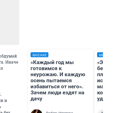
 обдумай
МНЕНИЕ
МНЕНИ
«Каждый год мы
«Это 
та. Иначе
готовимся к
безоб
ых
неурожаю. И каждую
площа
осень пытаемся
исчез
избавиться от него».
мален
Зачем люди ездят на
котор
.
дачу
удобн
ми и
ь
ь без
Любовь Никитина