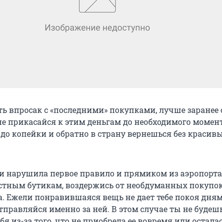
ть впросак с «последними» покупками, лучше заранее
не прикасайся к этим деньгам до необходимого момен
 до копейки и обратно в страну вернешься без красив
ки нарушила первое правило и прямиком из аэропорта
стным бутикам, воздержись от необдуманных покупок
а. Ежели понравившаяся вещь не дает тебе покоя дня
тправляйся именно за ней. В этом случае ты не будеш
бя из-за того, что не приобрела ее вовремя или осталас