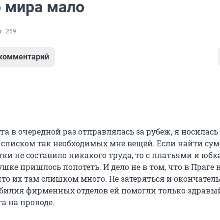
о мира мало
269
 комментарий
га в очередной раз отправлялась за рубеж, я носилась
 списком так необходимых мне вещей. Если найти су
ки не составило никакого труда, то с платьями и юб
шке пришлось попотеть. И дело не в том, что в Праге 
 что их там слишком много. Не затеряться и окончател
 обилия фирменных отделов ей помогли только здравы
а на проводе.