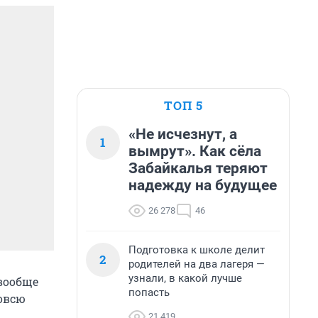
ТОП 5
«Не исчезнут, а
1
вымрут». Как сёла
Забайкалья теряют
надежду на будущее
26 278
46
Подготовка к школе делит
2
родителей на два лагеря —
узнали, в какой лучше
 вообще
попасть
вовсю
21 419