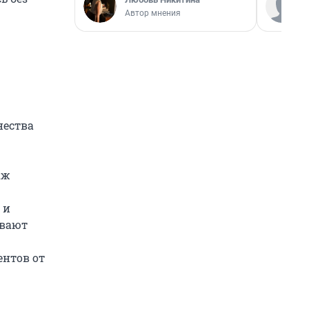
Автор мнения
нества
аж
 и
ивают
ентов от