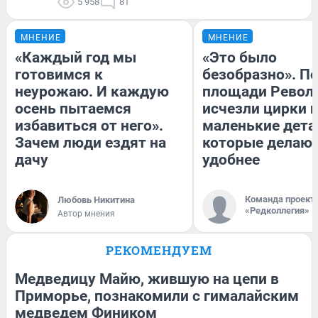
5 958
81
МНЕНИЕ
МНЕНИЕ
«Каждый год мы
«Это было
готовимся к
безобразно». П
неурожаю. И каждую
площади Револ
осень пытаемся
исчезли цирки и
избавиться от него».
маленькие дета
Зачем люди ездят на
которые делают
дачу
удобнее
Команда проект
Любовь Никитина
«Редколлегия»
Автор мнения
РЕКОМЕНДУЕМ
Медведицу Майю, жившую на цепи в
Приморье, познакомили с гималайским
медведем Фиником