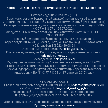
Контактные данные для Роскомнадзора и государственных органов
Сетевое издание «Чита.РУ» (18+)
Зарегистрировано Федеральной службой по надзору в сфере связи,
информационных технологий и массовых коммуникаций (Роскомнадзор)
Регистрационный номер и дата принятия решения о регистрации: ЭЛ №
ФС 77 – 83657 от 26.07.2022 г.
Учредитель: Общество с ограниченной ответственностью "ИНТЕРНЕТ
ТЕХНОЛОГИИ"
Главный редактор: Шайтанова Екатерина Александровна
Адрес редакции: 672000, Россия, Чита, ул. Балябина, д. 13, 6 этаж, офис
608, телефон 8 (3022) 40-08-24
Электронный адрес редакции:
chita@shkulev.ru
Контактные данные для Роскомнадзора и государственных органов:
juristnsk@shkulev.ru
Техподдержка:
help@shkulev.ru
Редакционные материалы, опубликованные на сайте до 26.07.2022,
подготовлены Информационным агентством Чита.Ру (Зарегистрировано
Роскомнадзором - Свидетельство о регистрации средства массовой
информации ИА №ФС 77-71394 от 17 октября 2017 года)
РЕКЛАМА НА САЙТЕ
Связаться с отделом продаж: 8 (30-22) 40-08-90,
reklamachita@shkulev.ru
Чат-бот в телеграм:
@shkulev_social_media_gp_bot
Редакция сайта не несет ответственности за достоверность
информации, содержащейся в рекламных объявлениях.
Особенности эксплуатации (использования) веб-портала регулируются:
Руководством пользователя