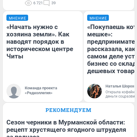
6 721
39
МНЕНИЕ
МНЕНИЕ
«Начать нужно с
«Покупаешь кот
хозяина земли». Как
мешке»:
наводят порядок в
предпринимате
историческом центре
рассказала, как
Читы
самом деле уст
бизнес со скла
дешевых товар
Наталья Шорохо
Команда проекта
Открыла кофейну
«Редколлегия»
деньги соцразви
РЕКОМЕНДУЕМ
Сезон черники в Мурманской области:
рецепт хрустящего ягодного штруделя
за полчаса