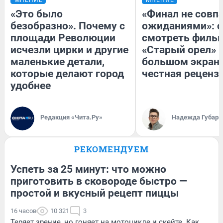
«Это было
«Финал не совпа
безобразно». Почему с
ожиданиями»: с
площади Революции
смотреть филь
исчезли цирки и другие
«Старый орел» 
маленькие детали,
большом экран
которые делают город
честная реценз
удобнее
Редакция «Чита.Ру»
Надежда Губарь
РЕКОМЕНДУЕМ
Успеть за 25 минут: что можно
приготовить в сковороде быстро —
простой и вкусный рецепт пиццы
16 часов
10 321
3
Теряет зрение, но гоняет на мотоцикле и скейте. Как