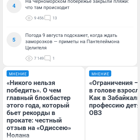
На Черноморском побережье закрыли пляжи:
4
что там происходит
9 456
13
Погода 9 августа подскажет, когда ждать
5
заморозков — приметы на Пантелеймона
Целителя
7 149
1
МНЕНИЕ
МНЕНИЕ
«Никого нельзя
«Ограничения —
победить». О чем
в голове взросл
главный блокбастер
Как в Забайкал
этого года, который
профессию детя
бьет рекорды в
ОВЗ
прокате: честный
отзыв на «Одиссею»
Нолана