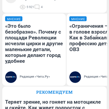
5 921
4
МНЕНИЕ
МНЕНИЕ
«Это было
«Ограничения —
безобразно». Почему с
в голове взросл
площади Революции
Как в Забайкал
исчезли цирки и другие
профессию детя
маленькие детали,
ОВЗ
которые делают город
удобнее
Редакция «Чита.Ру»
Редакция «Чита
РЕКОМЕНДУЕМ
Теряет зрение, но гоняет на мотоцикле
и скейте. Как живет подросток с