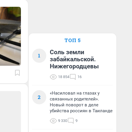
ТОП 5
Соль земли
1
забайкальской.
Нижегородцевы
18 854
16
«Насиловал на глазах у
2
связанных родителей».
Новый поворот в деле
убийства россиян в Таиланде
9 330
9