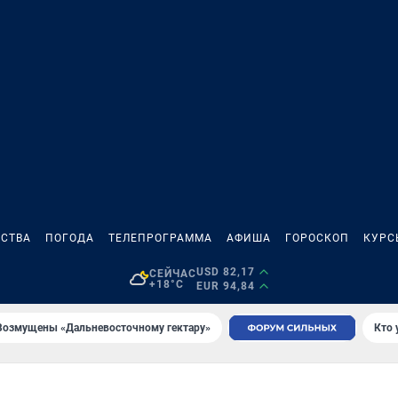
СТВА
ПОГОДА
ТЕЛЕПРОГРАММА
АФИША
ГОРОСКОП
КУРС
USD 82,17
СЕЙЧАС
+18°C
EUR 94,84
Возмущены «Дальневосточному гектару»
Кто 