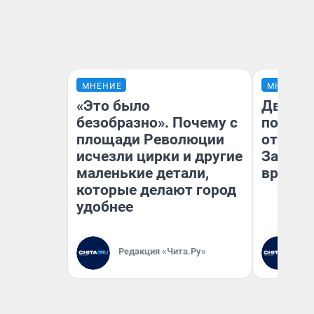
МНЕНИЕ
МНЕНИЕ
«Это было
Два ми
безобразно». Почему с
подъем
площади Революции
от 100 
исчезли цирки и другие
Забайк
маленькие детали,
врачей 
которые делают город
удобнее
Редакция «Чита.Ру»
Ре