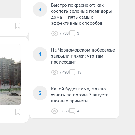
Быстро покраснеют: как
3
соспеть зеленые помидоры
дома — пять самых
эффективных способов
7 738
3
На Черноморском побережье
4
закрыли пляжи: что там
происходит
7 490
13
Какой будет зима, можно
5
узнать по погоде 7 августа —
важные приметы
5 863
4