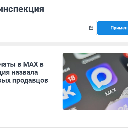
линспекция
Примен
чаты в МАХ в
ция назвала
вых продавцов