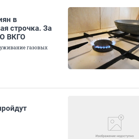
иян в
ая строчка. За
ТО ВКГО
луживание газовых
пройдут