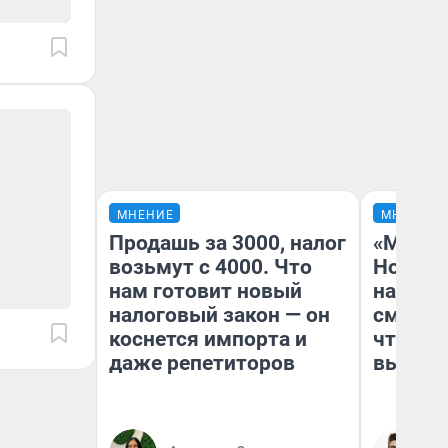
МНЕНИЕ
МНЕНИЕ
Продашь за 3000, налог
«Мы ви
возьмут с 4000. Что
Нолана
нам готовит новый
настро
налоговый закон — он
смотре
коснется импорта и
чтобы 
даже репетиторов
выгляд