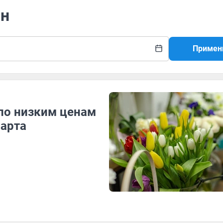
йн
Примен
по низким ценам
марта