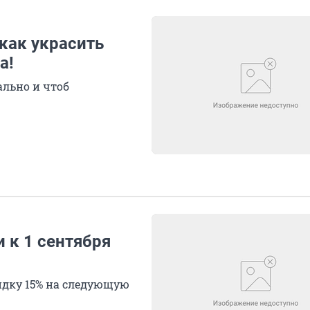
 как украсить
а!
ально и чтоб
 к 1 сентября
идку 15% на следующую