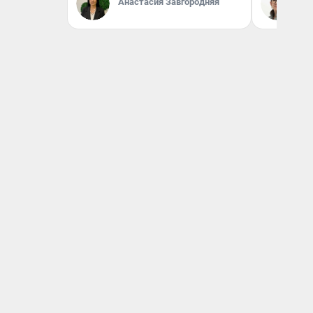
Анастасия Завгородняя
На