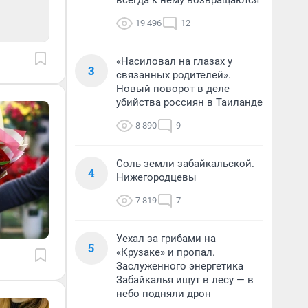
всегда к нему возвращаются
19 496
12
«Насиловал на глазах у
3
связанных родителей».
Новый поворот в деле
убийства россиян в Таиланде
8 890
9
Соль земли забайкальской.
4
Нижегородцевы
7 819
7
Уехал за грибами на
5
«Крузаке» и пропал.
Заслуженного энергетика
Забайкалья ищут в лесу — в
небо подняли дрон