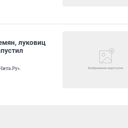
емян, луковиц
апустил
Чита.Ру».