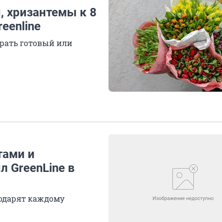
, хризантемы к 8
eenline
рать готовый или
тами и
 GreenLine в
подарят каждому