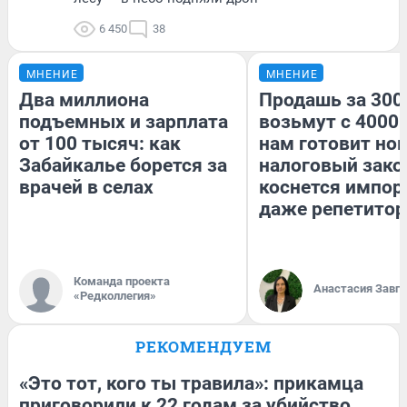
6 450
38
МНЕНИЕ
МНЕНИЕ
Два миллиона
Продашь за 3000
подъемных и зарплата
возьмут с 4000.
от 100 тысяч: как
нам готовит но
Забайкалье борется за
налоговый зако
врачей в селах
коснется импор
даже репетитор
Команда проекта
Анастасия Завг
«Редколлегия»
РЕКОМЕНДУЕМ
«Это тот, кого ты травила»: прикамца
приговорили к 22 годам за убийство