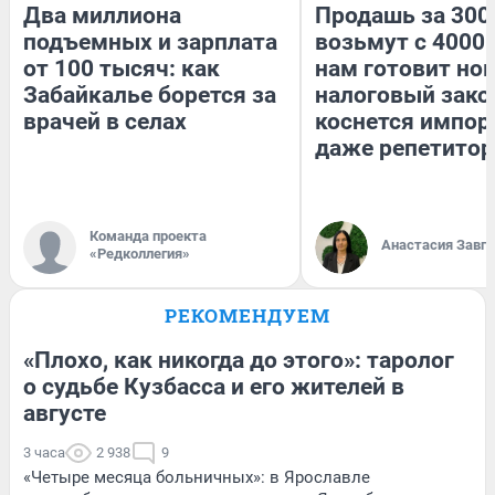
Два миллиона
Продашь за 3000
подъемных и зарплата
возьмут с 4000.
от 100 тысяч: как
нам готовит но
Забайкалье борется за
налоговый зако
врачей в селах
коснется импор
даже репетитор
Команда проекта
Анастасия Завг
«Редколлегия»
РЕКОМЕНДУЕМ
«Плохо, как никогда до этого»: таролог
о судьбе Кузбасса и его жителей в
августе
3 часа
2 938
9
«Четыре месяца больничных»: в Ярославле