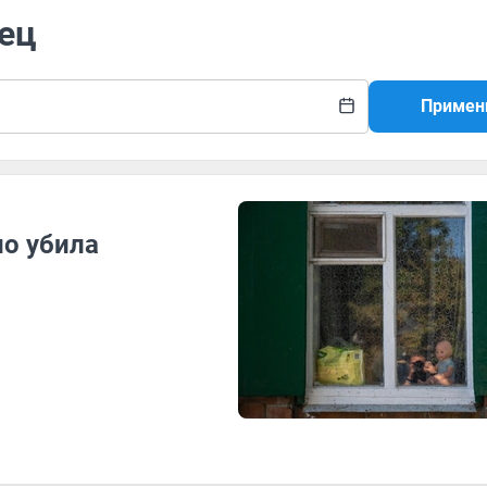
нец
Примен
о убила