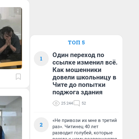
ТОП 5
Один переход по
1
ссылке изменил всё.
Как мошенники
довели школьницу в
Чите до попытки
поджога здания
25 244
52
«Не привози их мне в третий
2
раз». Читинец 40 лет
разводит голубей, которые