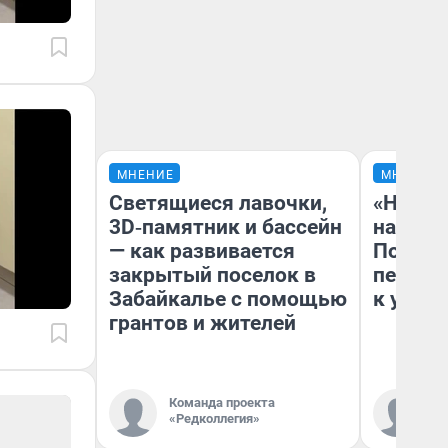
МНЕНИЕ
МНЕНИЕ
Светящиеся лавочки,
«Надо 
3D‑памятник и бассейн
надо н
— как развивается
Почему
закрытый поселок в
перест
Забайкалье с помощью
к успех
грантов и жителей
Команда проекта
Ст
«Редколлегия»