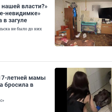
о нашей власти?»
ье-невидимке»
а в загуле
ьска не было до них
 17-летней мамы
а бросила в
с»