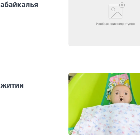
Забайкалья
ежитии