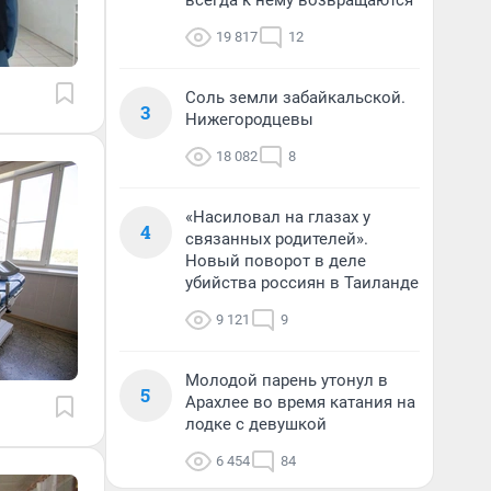
всегда к нему возвращаются
19 817
12
Соль земли забайкальской.
3
Нижегородцевы
18 082
8
«Насиловал на глазах у
4
связанных родителей».
Новый поворот в деле
убийства россиян в Таиланде
9 121
9
Молодой парень утонул в
5
Арахлее во время катания на
лодке с девушкой
6 454
84