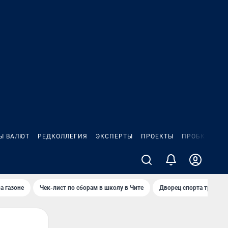
Ы ВАЛЮТ
РЕДКОЛЛЕГИЯ
ЭКСПЕРТЫ
ПРОЕКТЫ
ПРОБКИ
ИГ
а газоне
Чек-лист по сборам в школу в Чите
Дворец спорта требую