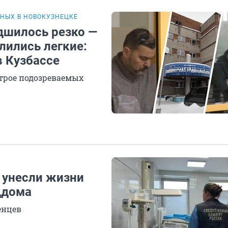
НЫХ В НОВОКУЗНЕЦКЕ
дшилось резко —
лились легкие:
в Кузбассе
 трое подозреваемых
 унесли жизни
ддома
енцев