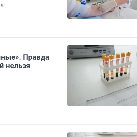
ия
нные». Правда
й нельзя