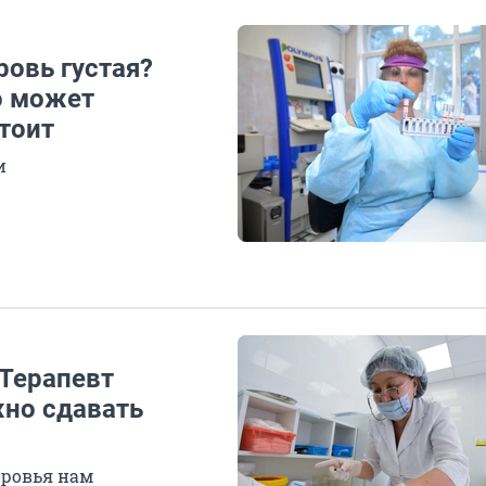
ровь густая?
о может
стоит
и
 Терапевт
жно сдавать
оровья нам