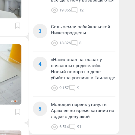
всегда к нему возвращаются
19 865
12
Соль земли забайкальской.
3
Нижегородцевы
18 326
8
«Насиловал на глазах у
4
связанных родителей».
Новый поворот в деле
убийства россиян в Таиланде
9 157
9
Молодой парень утонул в
5
Арахлее во время катания на
лодке с девушкой
6 514
91