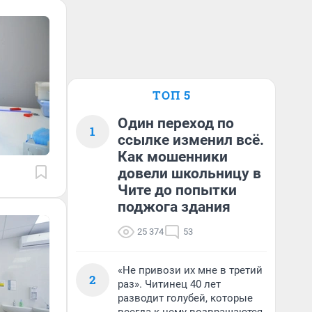
ТОП 5
Один переход по
1
ссылке изменил всё.
Как мошенники
довели школьницу в
Чите до попытки
поджога здания
25 374
53
«Не привози их мне в третий
2
раз». Читинец 40 лет
разводит голубей, которые