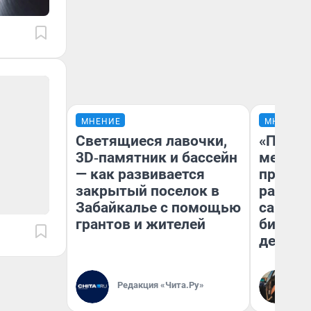
МНЕНИЕ
МНЕНИЕ
Светящиеся лавочки,
«Покуп
3D‑памятник и бассейн
мешке»
— как развивается
предпр
закрытый поселок в
рассказ
Забайкалье с помощью
самом 
грантов и жителей
бизнес
дешевы
На
Редакция «Чита.Ру»
От
де