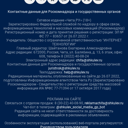
Контактные данные для Роскомнадзора и государственных органов
Сетевое издание «Чита.РУ» (18+)
Зарегистрировано Федеральной службой по надзору в сфере связи,
информационных технологий и массовых коммуникаций (Роскомнадзор)
Регистрационный номер и дата принятия решения о регистрации: ЭЛ №
ФС 77 – 83657 от 26.07.2022 г.
Учредитель: Общество с ограниченной ответственностью "ИНТЕРНЕТ
ТЕХНОЛОГИИ"
Главный редактор: Шайтанова Екатерина Александровна
Адрес редакции: 672000, Россия, Чита, ул. Балябина, д. 13, 6 этаж, офис
608, телефон 8 (3022) 40-08-24
Электронный адрес редакции:
chita@shkulev.ru
Контактные данные для Роскомнадзора и государственных органов:
juristnsk@shkulev.ru
Техподдержка:
help@shkulev.ru
Редакционные материалы, опубликованные на сайте до 26.07.2022,
подготовлены Информационным агентством Чита.Ру (Зарегистрировано
Роскомнадзором - Свидетельство о регистрации средства массовой
информации ИА №ФС 77-71394 от 17 октября 2017 года)
РЕКЛАМА НА САЙТЕ
Связаться с отделом продаж: 8 (30-22) 40-08-90,
reklamachita@shkulev.ru
Чат-бот в телеграм:
@shkulev_social_media_gp_bot
Редакция сайта не несет ответственности за достоверность
информации, содержащейся в рекламных объявлениях.
Особенности эксплуатации (использования) веб-портала регулируются:
Руководством пользователя