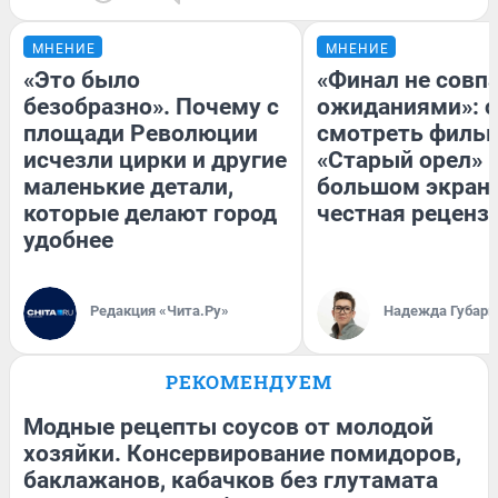
МНЕНИЕ
МНЕНИЕ
«Это было
«Финал не совпа
безобразно». Почему с
ожиданиями»: с
площади Революции
смотреть филь
исчезли цирки и другие
«Старый орел» 
маленькие детали,
большом экран
которые делают город
честная реценз
удобнее
Редакция «Чита.Ру»
Надежда Губарь
РЕКОМЕНДУЕМ
Модные рецепты соусов от молодой
хозяйки. Консервирование помидоров,
баклажанов, кабачков без глутамата