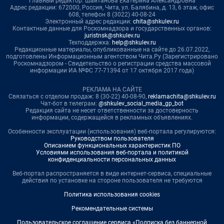
Главный редактор: Шайтанова Екатерина Александровна
Адрес редакции: 672000, Россия, Чита, ул. Балябина, д. 13, 6 этаж, офис
608, телефон 8 (3022) 40-08-24
Электронный адрес редакции:
chita@shkulev.ru
Контактные данные для Роскомнадзора и государственных органов:
juristnsk@shkulev.ru
Техподдержка:
help@shkulev.ru
Редакционные материалы, опубликованные на сайте до 26.07.2022,
подготовлены Информационным агентством Чита.Ру (Зарегистрировано
Роскомнадзором - Свидетельство о регистрации средства массовой
информации ИА №ФС 77-71394 от 17 октября 2017 года)
РЕКЛАМА НА САЙТЕ
Связаться с отделом продаж: 8 (30-22) 40-08-90,
reklamachita@shkulev.ru
Чат-бот в телеграм:
@shkulev_social_media_gp_bot
Редакция сайта не несет ответственности за достоверность
информации, содержащейся в рекламных объявлениях.
Особенности эксплуатации (использования) веб-портала регулируются:
Руководством пользователя
Описанием функциональных характеристик ПО
Условиями использования веб-портала и политикой
конфиденциальности персональных данных
Веб-портал распространяется в виде интернет-сервиса, специальные
действия по установке на стороне пользователя не требуются
Политика использования cookies
Рекомендательные системы
Пользовательское соглашение сервиса «Подписка без баннерной