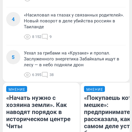
«Насиловал на глазах у связанных родителей».
4
Новый поворот в деле убийства россиян в
Таиланде
8 152
9
Уехал за грибами на «Крузаке» и пропал.
5
Заслуженного энергетика Забайкалья ищут в
лесу — в небо подняли дрон
6 395
38
МНЕНИЕ
МНЕНИЕ
«Начать нужно с
«Покупаешь кот
хозяина земли». Как
мешке»:
наводят порядок в
предпринимате
историческом центре
рассказала, как
Читы
самом деле уст