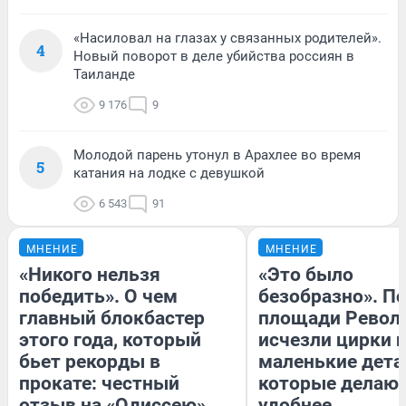
«Насиловал на глазах у связанных родителей».
4
Новый поворот в деле убийства россиян в
Таиланде
9 176
9
Молодой парень утонул в Арахлее во время
5
катания на лодке с девушкой
6 543
91
МНЕНИЕ
МНЕНИЕ
«Никого нельзя
«Это было
победить». О чем
безобразно». П
главный блокбастер
площади Револ
этого года, который
исчезли цирки и
бьет рекорды в
маленькие дета
прокате: честный
которые делают
отзыв на «Одиссею»
удобнее