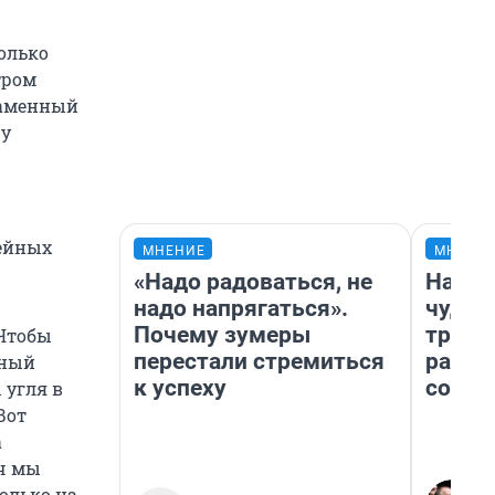
только
тром
 каменный
ру
мейных
МНЕНИЕ
МНЕНИ
«Надо радоваться, не
Насле
надо напрягаться».
чудом
Почему зумеры
транс
 Чтобы
перестали стремиться
разне
жный
к успеху
совет
 угля в
Вот
а
яч мы
только на