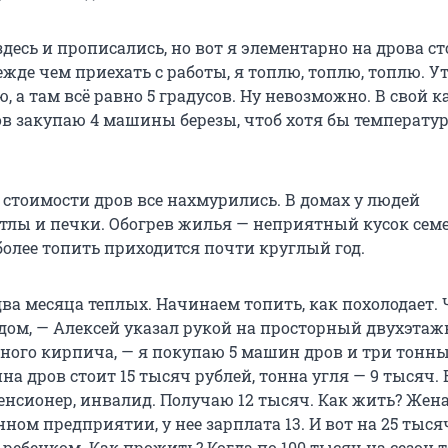
есь и прописались, но вот я элементарно на дрова с
ежде чем приехать с работы, я топлю, топлю, топлю. У
 а там всё равно 5 градусов. Ну невозможно. В свой
ов закупаю 4 машины березы, чтоб хотя бы температу
 стоимости дров все нахмурились. В домах у людей
тлы и печки. Обогрев жилья — неприятный кусок се
более топить приходится почти круглый год.
два месяца теплых. Начинаем топить, как похолодает.
дом, — Алексей указал рукой на просторный двухэта
сного кирпича, — я покупаю 5 машин дров и три тонны
на дров стоит 15 тысяч рублей, тонна угля — 9 тысяч. 
пенсионер, инвалид. Получаю 12 тысяч. Как жить? Жен
нном предприятии, у нее зарплата 13. И вот на 25 тыс
ребенком. Как прожить? Когда по 100 тысяч на сезон 