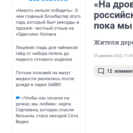
«На дров
«Никого нельзя победить». О
российск
чем главный блокбастер этого
года, который бьет рекорды в
пока мы
прокате: честный отзыв на
«Одиссею» Нолана
Жители дере
Лицевая гладь для чайников:
гайд от набора петель до
29 декабря 2022, 17:30
первого готового изделия
12
коммен
Потоки похожей на мазут
жидкости разлились после
дождя в парке ЗабВО
«Чтобы нас носили на
ручках, мы любим»: нерпа
Сергеевна, которую спасли
бельком, стала звездой Сети.
Видео