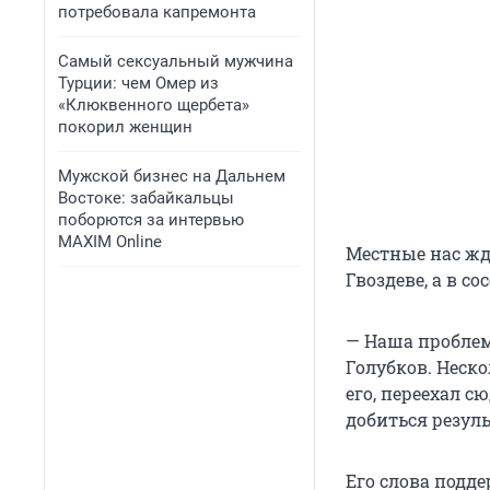
потребовала капремонта
Самый сексуальный мужчина
Турции: чем Омер из
«Клюквенного щербета»
покорил женщин
Мужской бизнес на Дальнем
Востоке: забайкальцы
поборются за интервью
MAXIM Online
Местные нас жда
Гвоздеве, а в с
— Наша проблем
Голубков. Неско
его, переехал с
добиться резуль
Его слова подд