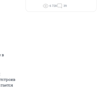
6 728
39
 в
й
отстроив
ытается