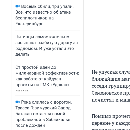
Восемь сбили, три упали.
Все, что известно об атаке
беспилотников на
Екатеринбург
Читинцы самостоятельно
засыпают разбитую дорогу за
роддомом. И уже устали это
делать
От простой идеи до
Не упуская случ
миллиардной эффективности:
ближайшие мага
как работают кайдзен-
проекты на ГМК «Удокан»
соседи группиру
Семеновское при
почистят и маш
Река слилась с дорогой.
Трасса Газимурский Завод —
Батакан остается самой
Помимо прочего
проблемной в Забайкалье
деревне у каждо
после дождей
слишком мал: е