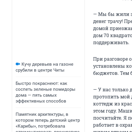
— Мы бы жили зд
денег трачу! Пр
домой приезжаю,
дом 70 квадрат
поддерживать.
При разговоре о
Кучу деревьев на газоне
установлены ко
срубили в центре Читы
бюджетов. Тем 
Быстро покраснеют: как
— У нас только 
соспеть зеленые помидоры
дома — пять самых
протопить мой 
эффективных способов
коттедж из кра
этом году. Маши
Памятник архитектуры, в
посчитайте. Я 
котором теперь детский центр
работает в охра
«Карибы», потребовала
живем втроем с 