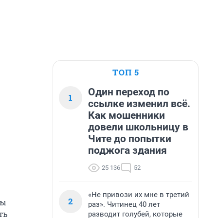
ТОП 5
Один переход по
1
ссылке изменил всё.
Как мошенники
довели школьницу в
Чите до попытки
поджога здания
25 136
52
«Не привози их мне в третий
2
бы
раз». Читинец 40 лет
ть
разводит голубей, которые