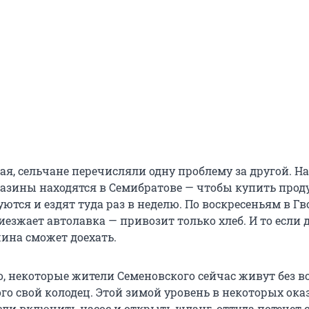
ая, сельчане перечисляли одну проблему за другой. Н
зины находятся в Семибратове — чтобы купить прод
ются и ездят туда раз в неделю. По воскресеньям в Гв
езжает автолавка — привозит только хлеб. И то если 
ина сможет доехать.
, некоторые жители Семеновского сейчас живут без в
го свой колодец. Этой зимой уровень в некоторых ока
сли включить насос и открыть шланг, оттуда потечет 