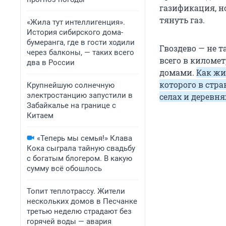
газификация, н
тянуть газ.
«Жила тут интеллигенция».
История сибирского дома-
бумеранга, где в гости ходили
Гвоздево — не т
через балконы, — таких всего
всего в киломе
два в России
домами.
Как жи
которого в стра
Крупнейшую солнечную
электростанцию запустили в
селах и деревн
Забайкалье на границе с
Китаем
«Теперь мы семья!» Клава
Кока сыграла тайную свадьбу
с богатым блогером. В какую
сумму всё обошлось
Топит теплотрассу. Жители
нескольких домов в Песчанке
третью неделю страдают без
горячей воды — авария