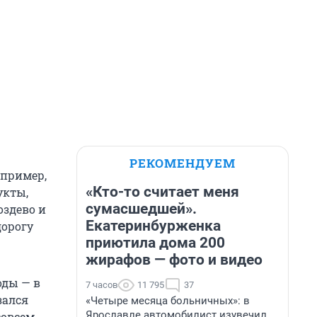
РЕКОМЕНДУЕМ
апример,
«Кто-то считает меня
укты,
сумасшедшей».
оздево и
Екатеринбурженка
дорогу
приютила дома 200
жирафов — фото и видео
оды — в
7 часов
11 795
37
зался
«Четыре месяца больничных»: в
Ярославле автомобилист изувечил
совсем