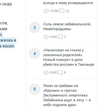
всегда к нему возвращаются
о сюда
19 591
12
сти,
Соль земли забайкальской.
3
ными
Нижегородцевы
о,
9 641
7
 жизнь в
ь выше.
«Насиловал на глазах у
4
связанных родителей».
Новый поворот в деле
убийства россиян в Таиланде
8 997
9
Уехал за грибами на
5
«Крузаке» и пропал.
Заслуженного энергетика
Забайкалья ищут в лесу — в
небо подняли дрон