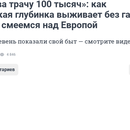
а трачу 100 тысяч»: как
ая глубинка выживает без га
 смеемся над Европой
вень показали свой быт — смотрите вид
4 846
тариев