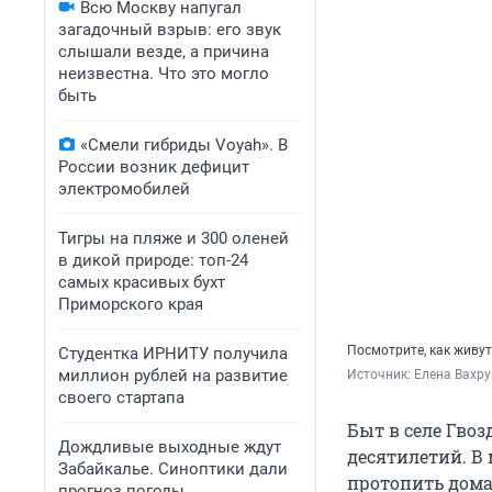
Всю Москву напугал
загадочный взрыв: его звук
слышали везде, а причина
неизвестна. Что это могло
быть
«Смели гибриды Voyah». В
России возник дефицит
электромобилей
Тигры на пляже и 300 оленей
в дикой природе: топ-24
самых красивых бухт
Приморского края
Посмотрите, как живут
Студентка ИРНИТУ получила
миллион рублей на развитие
Источник: 
Елена Вахру
своего стартапа
Быт в селе Гвоз
Дождливые выходные ждут
десятилетий. В
Забайкалье. Синоптики дали
протопить дома
прогноз погоды