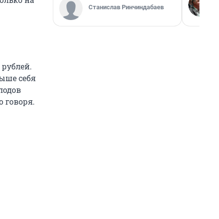
Станислав Ринчиндабаев
 рублей.
выше себя
лодов
о говоря.