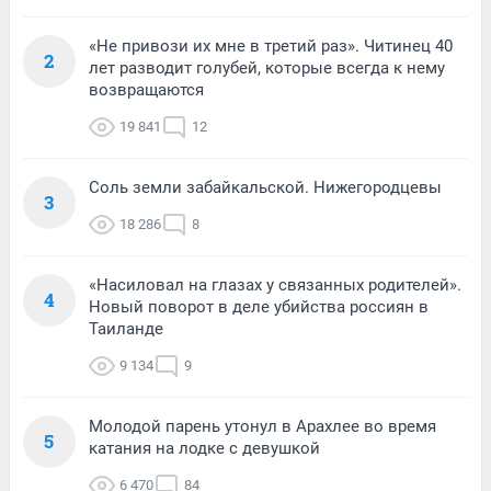
«Не привози их мне в третий раз». Читинец 40
2
лет разводит голубей, которые всегда к нему
возвращаются
19 841
12
Соль земли забайкальской. Нижегородцевы
3
18 286
8
«Насиловал на глазах у связанных родителей».
4
Новый поворот в деле убийства россиян в
Таиланде
9 134
9
Молодой парень утонул в Арахлее во время
5
катания на лодке с девушкой
6 470
84