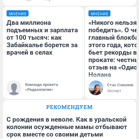
МНЕНИЕ
МНЕНИЕ
Два миллиона
«Никого нельзя
подъемных и зарплата
победить». О ч
от 100 тысяч: как
главный блокба
Забайкалье борется за
этого года, кот
врачей в селах
бьет рекорды в
прокате: честн
отзыв на «Одис
Нолана
Команда проекта
Стас Соколов
«Редколлегия»
Эксперт
РЕКОМЕНДУЕМ
С рождения в неволе. Как в уральской
колонии осужденные мамы отбывают
срок вместе со своими детьми