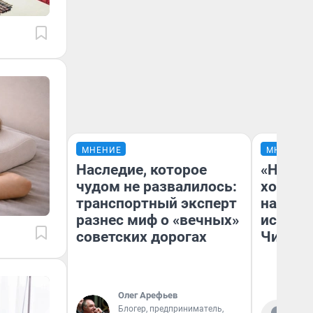
МНЕНИЕ
МНЕНИЕ
Наследие, которое
«Начат
чудом не развалилось:
хозяин
транспортный эксперт
наводя
разнес миф о «вечных»
истори
советских дорогах
Читы
Олег Арефьев
Блогер, предприниматель,
Ко