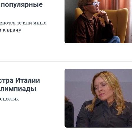
 популярные
ляются те или иные
и к врачу
стра Италии
Олимпиады
оцсетях