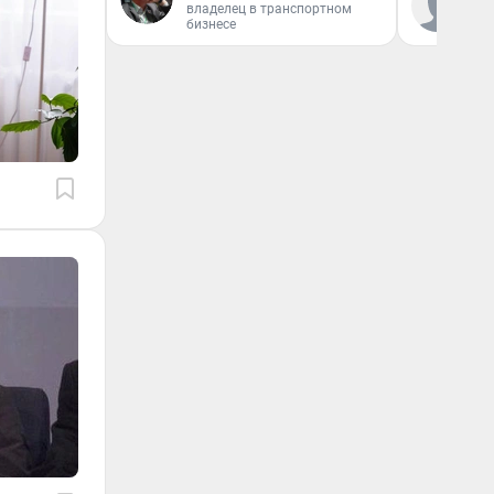
владелец в транспортном
«Р
бизнесе