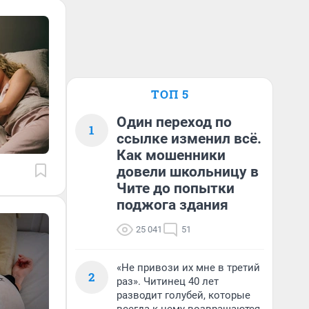
ТОП 5
Один переход по
1
ссылке изменил всё.
Как мошенники
довели школьницу в
Чите до попытки
поджога здания
25 041
51
«Не привози их мне в третий
2
раз». Читинец 40 лет
разводит голубей, которые