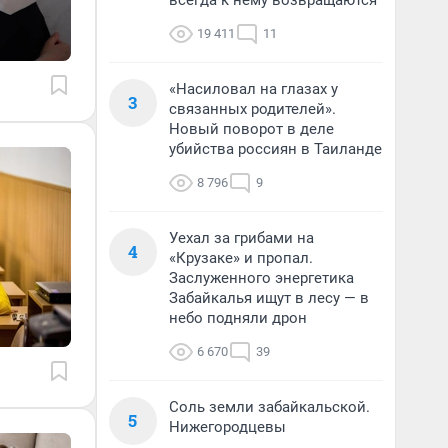
всегда к нему возвращаются
19 411
11
«Насиловал на глазах у
3
связанных родителей».
Новый поворот в деле
убийства россиян в Таиланде
8 796
9
Уехал за грибами на
4
«Крузаке» и пропал.
Заслуженного энергетика
Забайкалья ищут в лесу — в
небо подняли дрон
6 670
39
Соль земли забайкальской.
5
Нижегородцевы