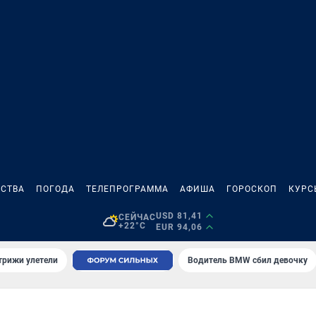
СТВА
ПОГОДА
ТЕЛЕПРОГРАММА
АФИША
ГОРОСКОП
КУРС
USD 81,41
СЕЙЧАС
+22°C
EUR 94,06
трижи улетели
Водитель BMW сбил девочку