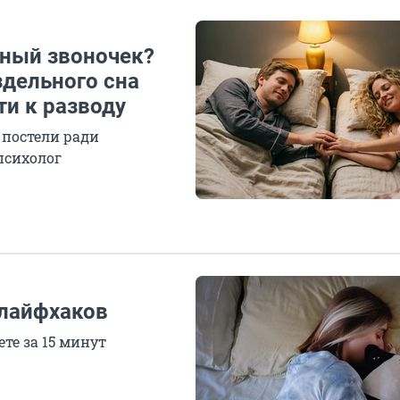
жный звоночек?
дельного сна
ти к разводу
 постели ради
психолог
 лайфхаков
те за 15 минут