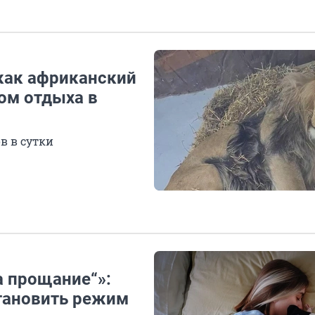
 как африканский
ом отдыха в
в в сутки
а прощание“»:
становить режим