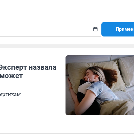
Примен
Эксперт назвала
оможет
лергикам